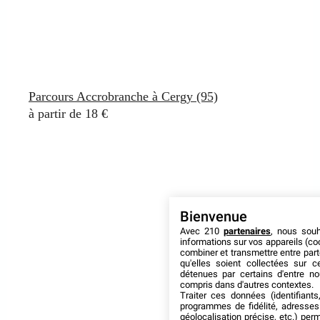
Parcours Accrobranche à Cergy (95)
à partir de 18 €
Bienvenue
Avec 210
partenaires
, nous sou
informations sur vos appareils (coo
combiner et transmettre entre par
qu'elles soient collectées sur 
détenues par certains d'entre no
compris dans d'autres contextes.
Traiter ces données (identifiants
programmes de fidélité, adresses 
géolocalisation précise, etc.) per