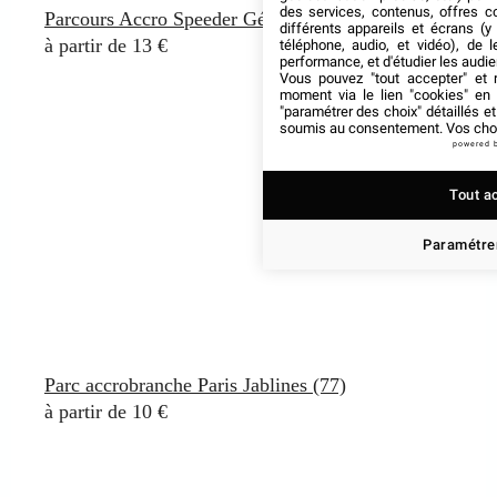
des services, contenus, offres c
Parcours Accro Speeder Géant à Cergy (95)
différents appareils et écrans (y
à partir de 13 €
téléphone, audio, et vidéo), de l
performance, et d'étudier les audi
Vous pouvez "tout accepter" et r
moment via le lien "cookies" en
"paramétrer des choix" détaillés e
soumis au consentement. Vos choix
powered 
Tout a
Paramétrer
Parc accrobranche Paris Jablines (77)
à partir de 10 €