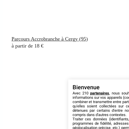
Parcours Accrobranche à Cergy (95)
à partir de 18 €
Bienvenue
Avec 210
partenaires
, nous sou
informations sur vos appareils (coo
combiner et transmettre entre par
qu'elles soient collectées sur 
détenues par certains d'entre no
compris dans d'autres contextes.
Traiter ces données (identifiants
programmes de fidélité, adresses 
géolocalisation précise, etc.) per