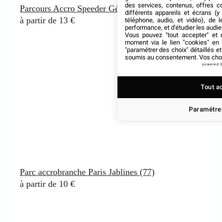
des services, contenus, offres c
Parcours Accro Speeder Géant à Cergy (95)
différents appareils et écrans (y
à partir de 13 €
téléphone, audio, et vidéo), de l
performance, et d'étudier les audi
Vous pouvez "tout accepter" et r
moment via le lien "cookies" en
"paramétrer des choix" détaillés e
soumis au consentement. Vos choix
powered 
Tout a
Paramétrer
Parc accrobranche Paris Jablines (77)
à partir de 10 €