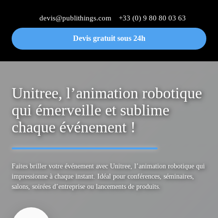
devis@publithings.com
+33 (0) 9 80 80 03 63
Devis gratuit sous 24h
Unitree, l’animation robotique
qui émerveille et sublime
chaque événement !
Faites briller votre événement avec Unitree, l’animation robotique qui
impressionne à chaque instant. Idéal pour conférences, séminaires,
salons, soirées d’entreprise ou lancements de produits.