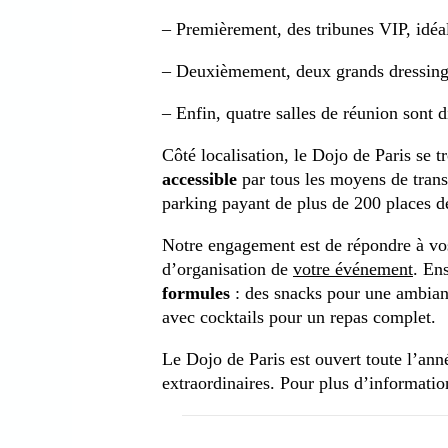
– Premièrement, d
es
tribunes
VIP, idéa
– Deuxièmement, d
eux
grands
dressin
– Enfin, quatre
salles
de
réunion
sont d
Côté
localisation
, le
Dojo de Paris
se t
accessible
par
tous
les
moyens
de
tran
parking
payant
de
plus
de
200
places
d
Notre
engagement
est
de
répondre
à
vo
d’organisation
de
votre
événement
. Ens
formules
:
des
snacks
pour
une
ambian
avec
cocktails
pour
un
repas
complet.
Le
Dojo de Paris
est
ouvert
toute l’an
extraordinaires
.
Pour
plus
d’informatio