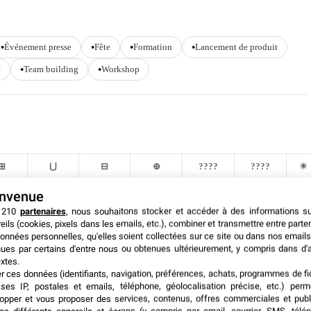
Événement presse
Fête
Formation
Lancement de produit
e
Team building
Workshop
⊞
⋃
⊟
⊕
????
????
☀
500
2400
1500
2400
1500
1500
✅
envenue
 210
partenaires
, nous souhaitons stocker et accéder à des informations s
00
200
200
200
300
200
✅
eils (cookies, pixels dans les emails, etc.), combiner et transmettre entre parte
onnées personnelles, qu'elles soient collectées sur ce site ou dans nos emails
70
70
70
60
75
75
✅
ues par certains d'entre nous ou obtenues ultérieurement, y compris dans d'
xtes.
er ces données (identifiants, navigation, préférences, achats, programmes de fid
ses IP, postales et emails, téléphone, géolocalisation précise, etc.) per
opper et vous proposer des services, contenus, offres commerciales et publ