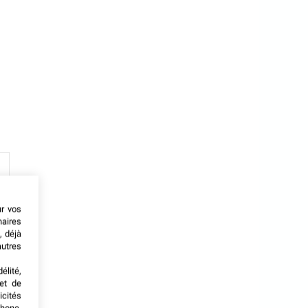
ur vos
naires
, déjà
autres
élité,
met de
icités