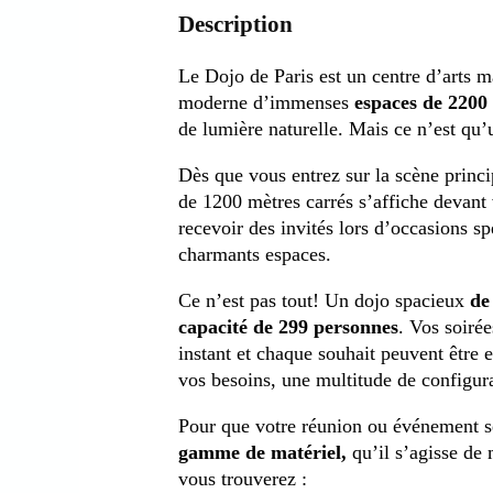
Description
Le Dojo de Paris est
un
centre
d’arts m
moderne
d’immenses
espaces
de
2200
de
lumière
naturelle
.
Mais
ce
n’est qu
Dès
que
vous
entrez
sur
la
scène
princi
de
1200
mètres
carrés
s’affiche
devant
recevoir
des
invités
lors
d’occasions
sp
charmants espaces.
Ce n’est
pas
tout
!
Un
dojo
spacieux
de
capacité
de
299
personnes
. Vos
soirée
instant
et
chaque
souhait
peuvent
être
e
vos
besoins
, une
multitude
de
configur
Pour
que
votre
réunion
ou
événement
s
gamme
de
matériel
,
qu’il s’agisse
de
vous
trouverez :