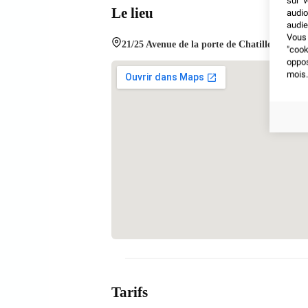
sur v
Le lieu
audio
audie
Vous 
21/25 Avenue de la porte de Chatillon 75014
"coo
oppo
mois.
Tarifs