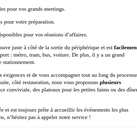
les
pour
vos
grands
meetings.
gs
pour
votre préparation.
isponibles
pour
vos
réunions
d’affaires.
rouve
juste
à
côté
de
la
sortie
du
périphérique
et
est
facilemen
sport
:
métro
,
tram
,
bus
,
voiture
.
De
plus
,
il
y
a
un
grand
e
stationnement.
s
exigences
et
de
vous
accompagner
tout
au
long
du
processu
uite, c
ôté
restauration
,
nous
vous
proposons
plusieurs
ce
conviviale
,
des
plateaux
pour
les
petites
faims
ou
des
dîne
née
et
est
toujours
prête
à
accueillir
les
événements
les
plus
ns, n’hésitez
pas
à
appeler
notre
service
!