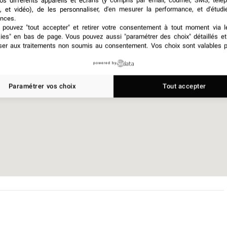
os différents appareils et écrans (y compris par email, courrier, SMS, télé
, et vidéo), de les personnaliser, d'en mesurer la performance, et d'étudi
nces.
pouvez "tout accepter" et retirer votre consentement à tout moment via l
 Paris 14ème, France
kies" en bas de page
. Vous pouvez aussi "paramétrer des choix" détaillés e
ser aux traitements non soumis au consentement. Vos choix sont valables p
powered by
Paramétrer vos choix
Tout accepter