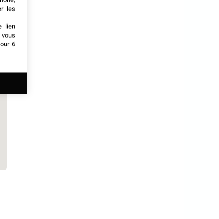
phone,
er les
e lien
t vous
our 6