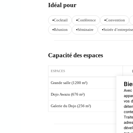
Idéal pour
Cocktail
Conférence
Convention
Réunion
Séminaire
Soirée d’entrepris
Capacité des espaces
ESPACES
Grande salle (1200 m²)
1
Bi
Avec
Dojo Awazu (676 m²)
2
appar
vos d
Galerie du Dojo (256 m²)
déten
conte
Trait
adres
dével