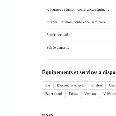
½ journée : réunion, conférence, séminaire
Journée : réunion, conférence, séminaire
Soirée cocktail
Soirée dansante
Équipements et services à dispo
Bar
Blocs-notes et stylo
Chaises
Chau
Paper board
Tables
Vestiaire
Vidéopro
FAQ