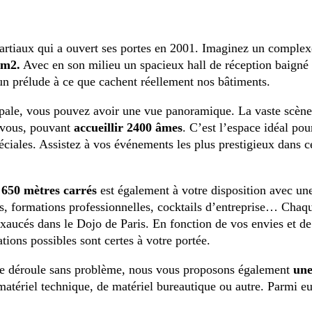
artiaux
qui
a
ouvert
ses
portes
en
2001.
Imaginez
un
complex
 m2.
A
vec
en
son
milieu
un
spacieux
hall
de
réception
baigné
’un
prélude
à
ce
que
cachent
réellement
nos
bâtiments.
pale
,
vous
pouvez
avoir
une
vue
panoramique.
La
vaste
scène
vous
,
pouvant
accueillir
2400
âmes
. C’est l’espace
idéal
pou
éciales
. Assistez
à
vos
événements
les
plus
prestigieux
dans
c
650
mètres
carrés
est
également
à
votre
disposition
avec
un
s
,
formations
professionnelles
, cocktails d’entreprise…
Chaq
xaucés
dans
le
Dojo de Paris
. En
fonction
de
vos envies
et
de
ations
possibles
sont certes
à
votre portée.
e
déroule
sans
problème
,
nous
vous
proposons également
un
matériel
technique
,
de
matériel
bureautique
ou
autre
.
Parmi
e