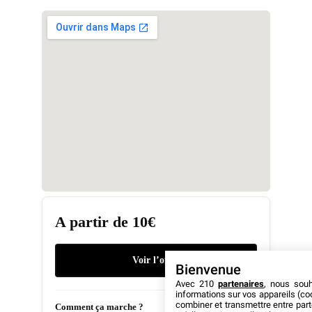
A partir de 10€
Voir l’offre
Bienvenue
Avec 210
partenaires
, nous sou
informations sur vos appareils (coo
combiner et transmettre entre par
Comment ça marche ?