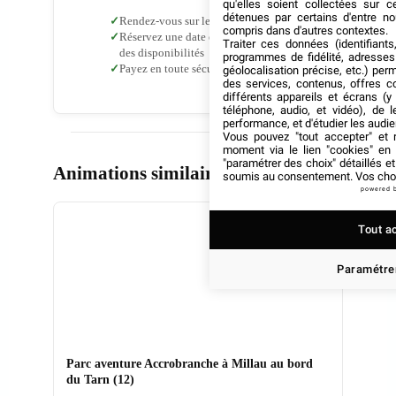
qu'elles soient collectées sur 
détenues par certains d'entre no
Rendez-vous sur le site de notre partenaire
compris dans d'autres contextes.
Réservez une date et un horaire en fonction
Traiter ces données (identifiants
des disponibilités
programmes de fidélité, adresses 
Payez en toute sécurité
sans aucun frais
géolocalisation précise, etc.) per
des services, contenus, offres c
différents appareils et écrans (y
téléphone, audio, et vidéo), de l
performance, et d'étudier les audi
Vous pouvez "tout accepter" et r
moment via le lien "cookies" en
"paramétrer des choix" détaillés e
Animations similaires
soumis au consentement. Vos choix
powered 
Tout a
Paramétrer
Parc aventure Accrobranche à Millau au bord
du Tarn (12)