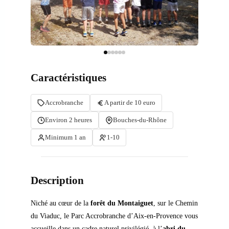
Caractéristiques
Accrobranche
A partir de 10 euro
Environ 2 heures
Bouches-du-Rhône
Minimum 1 an
1-10
Description
Niché au cœur de la
forêt du Montaiguet
, sur le Chemin
du Viaduc, le Parc Accrobranche d’Aix-en-Provence vous
accueille dans un cadre naturel privilégié, à l’
abri du