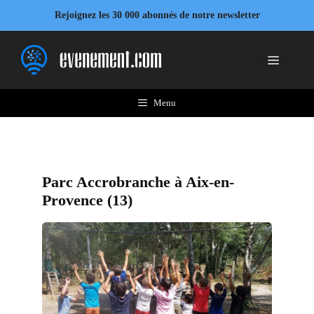
Aller
Rejoignez les 30 000 abonnés de notre newsletter
au
contenu
Menu
Menu
Parc Accrobranche à Aix-en-
Provence (13)