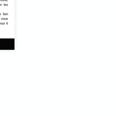
phone,
er les
e lien
t vous
our 6