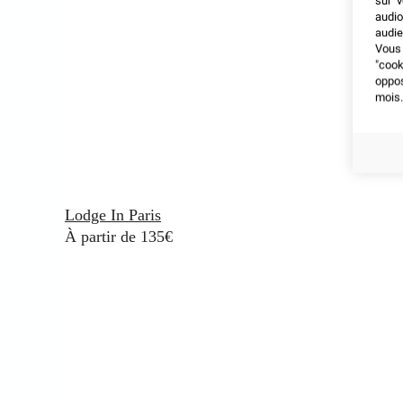
sur v
audio
audie
Vous 
"coo
oppo
mois.
Lodge In Paris
À partir de 135€