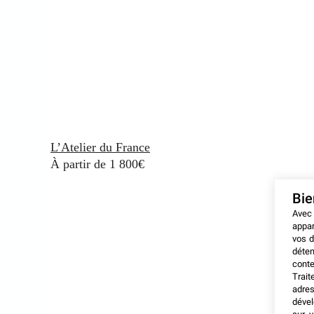
L’Atelier du France
À partir de 1 800€
Bi
Avec
appar
vos d
déten
conte
Trait
adres
dével