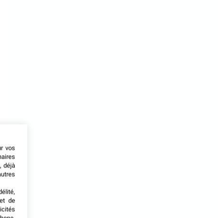
ur vos
naires
, déjà
autres
élité,
met de
icités