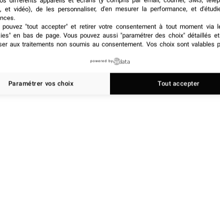
os différents appareils et écrans (y compris par email, courrier, SMS, télé
, et vidéo), de les personnaliser, d'en mesurer la performance, et d'étudi
nces.
pouvez "tout accepter" et retirer votre consentement à tout moment via l
kies" en bas de page
. Vous pouvez aussi "paramétrer des choix" détaillés e
ser aux traitements non soumis au consentement. Vos choix sont valables p
powered by
Paramétrer vos choix
Tout accepter