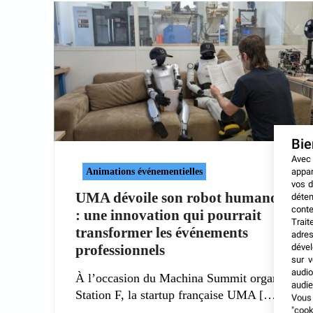
Bi
Avec
Animations événementielles
appar
vos d
UMA dévoile son robot humanoïde
déten
conte
: une innovation qui pourrait
Trait
transformer les événements
adres
professionnels
dével
sur v
audio
À l’occasion du Machina Summit organisé à
audie
Station F, la startup française UMA
Vous 
"coo