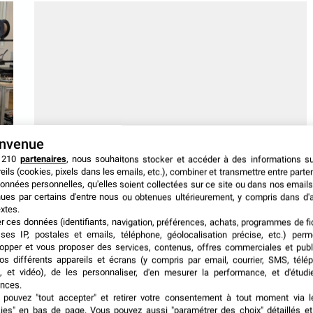
envenue
 210
partenaires
, nous souhaitons stocker et accéder à des informations s
eils (cookies, pixels dans les emails, etc.), combiner et transmettre entre parte
Animations événementielles
onnées personnelles, qu'elles soient collectées sur ce site ou dans nos emails
Animation Robot Innov 8 : boostez
ues par certains d'entre nous ou obtenues ultérieurement, y compris dans d'
xtes.
l’Interaction client sur vos stands
er ces données (identifiants, navigation, préférences, achats, programmes de fid
grâce aux technologies Unitree
ses IP, postales et emails, téléphone, géolocalisation précise, etc.) per
opper et vous proposer des services, contenus, offres commerciales et publ
Sur les salons professionnels, Innov8
os différents appareils et écrans (y compris par email, courrier, SMS, télé
, et vidéo), de les personnaliser, d'en mesurer la performance, et d'étudi
Robotics fait évoluer l’animation
nces.
événementielle. Distributeur officiel
pouvez "tout accepter" et retirer votre consentement à tout moment via l
d’Unitree
kies" en bas de page
. Vous pouvez aussi "paramétrer des choix" détaillés e