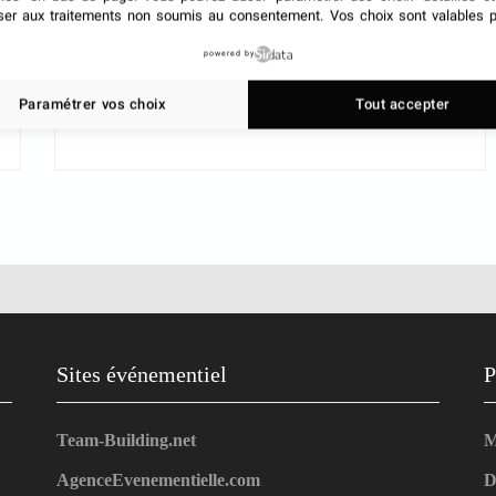
ser aux traitements non soumis au consentement. Vos choix sont valables p
8 juillet 2026
powered by
Paramétrer vos choix
Tout accepter
Sites événementiel
P
Team-Building.net
M
AgenceEvenementielle.com
D