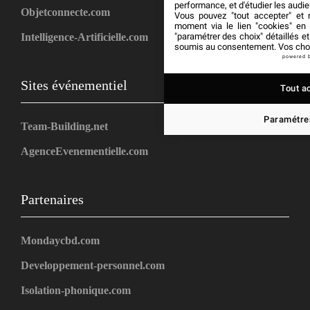
performance, et d'étudier les audi
Objetconnecte.com
Vous pouvez "tout accepter" et r
moment via le lien "cookies" en
"paramétrer des choix" détaillés e
Intelligence-Artificielle.com
soumis au consentement. Vos choix
powered 
Sites événementiel
Tout a
Paramétrer
Team-Building.net
AgenceEvenementielle.com
Partenaires
Mondaycbd.com
Developpement-personnel.com
Isolation-phonique.com