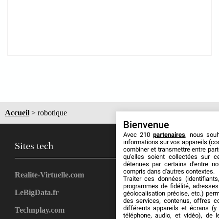
Accueil
>
robotique
Bienvenue
Avec 210
partenaires
, nous sou
informations sur vos appareils (coo
Sites tech
combiner et transmettre entre par
qu'elles soient collectées sur 
détenues par certains d'entre no
compris dans d'autres contextes.
Realite-Virtuelle.com
Traiter ces données (identifiants
programmes de fidélité, adresses 
LeBigData.fr
géolocalisation précise, etc.) per
des services, contenus, offres c
différents appareils et écrans (y
Technplay.com
téléphone, audio, et vidéo), de l