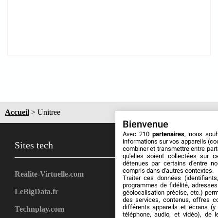
Accueil
>
Unitree
Bienvenue
Avec 210
partenaires
, nous sou
informations sur vos appareils (coo
Sites tech
combiner et transmettre entre par
qu'elles soient collectées sur 
détenues par certains d'entre no
compris dans d'autres contextes.
Realite-Virtuelle.com
Traiter ces données (identifiants
programmes de fidélité, adresses 
LeBigData.fr
géolocalisation précise, etc.) per
des services, contenus, offres c
différents appareils et écrans (y
Technplay.com
téléphone, audio, et vidéo), de l