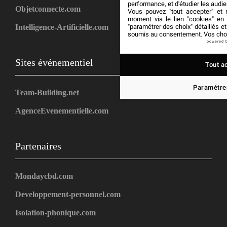
performance, et d'étudier les audi
Objetconnecte.com
Vous pouvez "tout accepter" et r
moment via le lien "cookies" en
"paramétrer des choix" détaillés e
Intelligence-Artificielle.com
soumis au consentement. Vos choix
powered 
Sites événementiel
Tout a
Paramétrer
Team-Building.net
AgenceEvenementielle.com
Partenaires
Mondaycbd.com
Developpement-personnel.com
Isolation-phonique.com