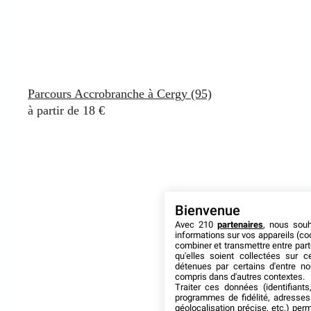
Parcours Accrobranche à Cergy (95)
à partir de 18 €
Bienvenue
Avec 210
partenaires
, nous sou
informations sur vos appareils (coo
combiner et transmettre entre par
qu'elles soient collectées sur 
détenues par certains d'entre no
compris dans d'autres contextes.
Traiter ces données (identifiants
programmes de fidélité, adresses 
géolocalisation précise, etc.) per