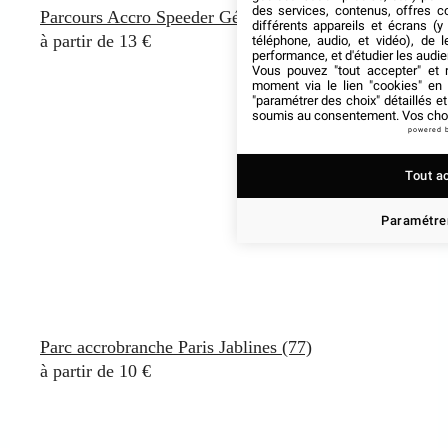
des services, contenus, offres c
Parcours Accro Speeder Géant à Cergy (95)
différents appareils et écrans (y
à partir de 13 €
téléphone, audio, et vidéo), de l
performance, et d'étudier les audi
Vous pouvez "tout accepter" et r
moment via le lien "cookies" en
"paramétrer des choix" détaillés e
soumis au consentement. Vos choix
powered 
Tout a
Paramétrer
Parc accrobranche Paris Jablines (77)
à partir de 10 €