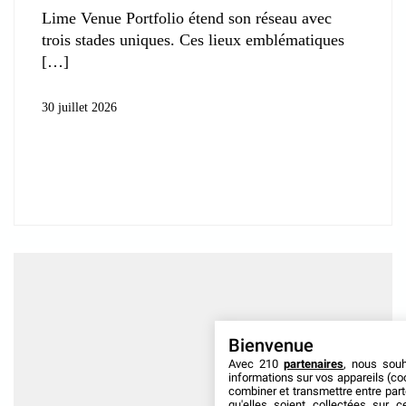
Lime Venue Portfolio étend son réseau avec
trois stades uniques. Ces lieux emblématiques
30 juillet 2026
Bienvenue
Avec 210
partenaires
, nous sou
informations sur vos appareils (coo
combiner et transmettre entre par
qu'elles soient collectées sur 