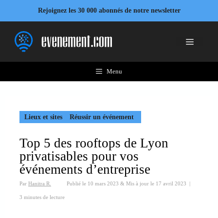
Aller
Rejoignez les 30 000 abonnés de notre newsletter
au
contenu
Menu
Menu
Lieux et sites
Réussir un événement
Top 5 des rooftops de Lyon
privatisables pour vos
événements d’entreprise
Par
Hanitra R.
Publié le
10 mars 2023
&
Mis à jour le
17 avril 2023
|
3 minutes de lecture