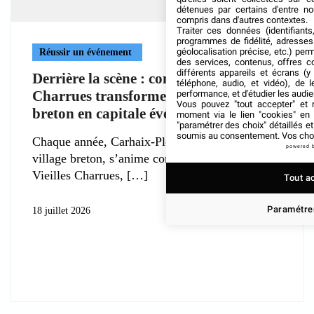
détenues par certains d'entre no
compris dans d'autres contextes.
Traiter ces données (identifiants
programmes de fidélité, adresses 
géolocalisation précise, etc.) per
Réussir un événement
des services, contenus, offres c
différents appareils et écrans (y
Derrière la scène : comment les Vieilles
téléphone, audio, et vidéo), de l
Charrues transforment un village
performance, et d'étudier les audi
Vous pouvez "tout accepter" et r
breton en capitale événementielle ?
moment via le lien "cookies" en
"paramétrer des choix" détaillés e
soumis au consentement. Vos choix
Chaque année, Carhaix-Plouguer, paisible
powered 
village breton, s’anime comme jamais. Avec les
Vieilles Charrues,
Tout a
Paramétrer
18 juillet 2026