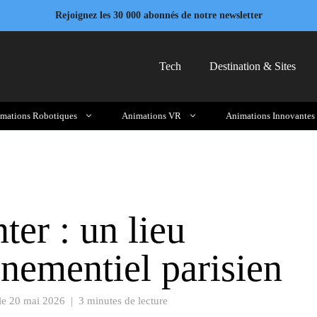
Rejoignez les 30 000 abonnés de notre newsletter
Tech
Destination & Sites
mations Robotiques
Animations VR
Animations Innovantes
ter : un lieu
nementiel parisien
 le
20 mai 2026
|
3 minutes de lecture