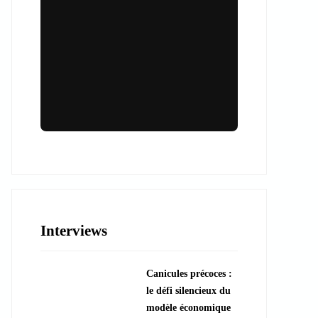
Lieux & animations pour des
événements inoubliables
Des espaces d'exception et des activités
uniques pour vos événements professionnels
ou particuliers.
Interviews
????️ Découvrir les lieux
Canicules précoces :
???? Explorer les animations
le défi silencieux du
modèle économique