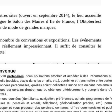
tres sites (ouvert en septembre 2014), le lieu accueille
gue le Salon des Maires d’Ile de France, l’Oktoberfest
és de mode de grandes marques.
nd nombre de
conventions et expositions.
Les événements
réellement impressionnant. Il suffit de consulter le
pte.
uer dans
un arrondissement très dynamique.
Avec la
envenue
Industrie à proximité, Paris Event Center est idéalement
 210
partenaires
, nous souhaitons stocker et accéder à des informations s
eils (cookies, pixels dans les emails, etc.), combiner et transmettre entre parte
onnées personnelles, qu'elles soient collectées sur ce site ou dans nos emails
ues par certains d'entre nous ou obtenues ultérieurement, y compris dans d'
xtes.
er ces données (identifiants, navigation, préférences, achats, programmes de fid
ses IP, postales et emails, téléphone, géolocalisation précise, etc.) per
opper et vous proposer des services, contenus, offres commerciales et publ