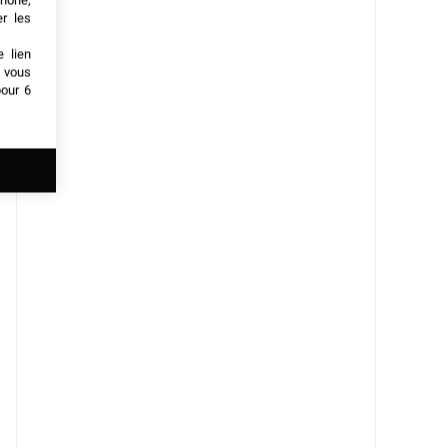
phone,
er les
e lien
t vous
our 6