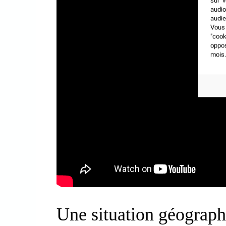
sur v
audio
audie
Vous 
"coo
oppo
mois.
Une situation géographi