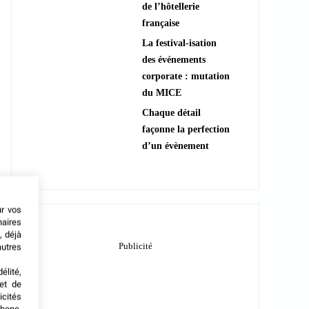
de l’hôtellerie
française
La festival-isation
des événements
corporate : mutation
du MICE
Chaque détail
façonne la perfection
d’un évènement
ur vos
naires
, déjà
autres
élité,
met de
icités