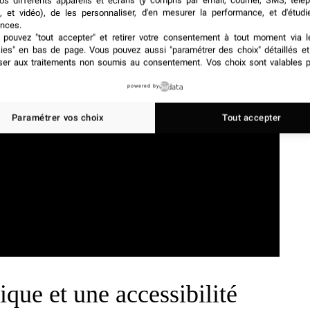
os différents appareils et écrans (y compris par email, courrier, SMS, télé
, et vidéo), de les personnaliser, d'en mesurer la performance, et d'étudi
nces.
pouvez "tout accepter" et retirer votre consentement à tout moment via l
kies" en bas de page
. Vous pouvez aussi "paramétrer des choix" détaillés e
ser aux traitements non soumis au consentement. Vos choix sont valables p
powered by
Paramétrer vos choix
Tout accepter
que et une accessibilité