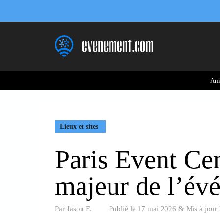
Aller
au
contenu
Ani
Lieux et sites
Paris Event Cen
majeur de l’évé
Par
Jason F.
Publié le
17 mai 2026
&
Mis à jour