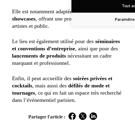
Tout a
Elle est notamment adaptée aux
concerts et
showcases
, offrant une proximité forte entre
Paramétrer
artistes et public.
Le lieu est également utilisé pour des
séminaires
et conventions d’entreprise
, ainsi que pour des
lancements de produits
nécessitant un cadre
marquant et professionnel.
Enfin, il peut accueillir des
soirées privées et
cocktails
, mais aussi des
défilés de mode et
tournages
, ce qui en fait un espace très recherché
dans l’événementiel parisien.
Partager l'article :
Facebook
Twitter
LinkedIn