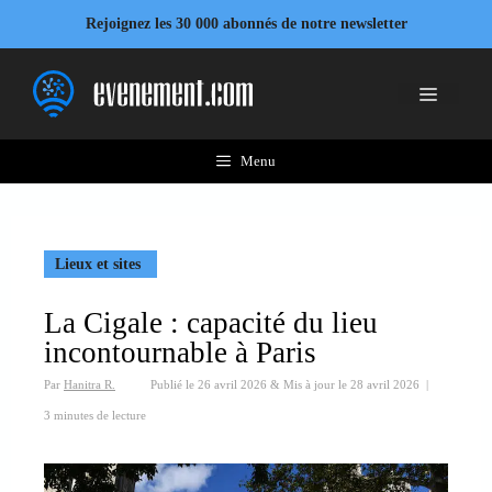
Aller
Rejoignez les 30 000 abonnés de notre newsletter
au
contenu
Menu
Menu
Lieux et sites
La Cigale : capacité du lieu
incontournable à Paris
Par
Hanitra R.
Publié le
26 avril 2026
&
Mis à jour le
28 avril 2026
|
3 minutes de lecture