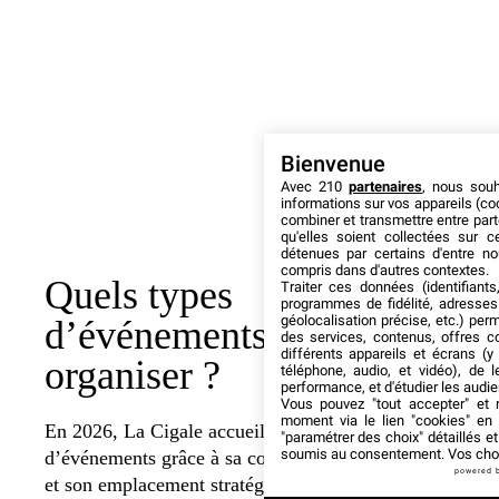
Bienvenue
Avec 210
partenaires
, nous sou
informations sur vos appareils (coo
combiner et transmettre entre par
qu'elles soient collectées sur 
détenues par certains d'entre no
compris dans d'autres contextes.
Quels types
Traiter ces données (identifiants
programmes de fidélité, adresses 
géolocalisation précise, etc.) per
d’événements peut-on
des services, contenus, offres c
différents appareils et écrans (y
organiser ?
téléphone, audio, et vidéo), de l
performance, et d'étudier les audi
Vous pouvez "tout accepter" et r
moment via le lien "cookies" en
En 2026,
La Cigale
accueille une grande variété
"paramétrer des choix" détaillés e
soumis au consentement. Vos choix
d’événements grâce à sa configuration polyvalente
powered 
et son emplacement stratégique.