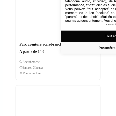
téléphone, audio, et vidéo), de l
performance, et d'étudier les audi
Vous pouvez "tout accepter" et r
moment via le lien "cookies" en
"paramétrer des choix" détaillés e
soumis au consentement. Vos choix
powered 
Tout a
Parc aventure accrobranche à Sommières (30)
Paramétrer
A partir de 14 €
Accrobranche
Environ 3 heures
Minimum 1 an