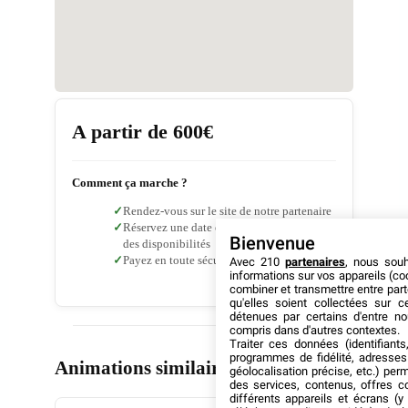
A partir de 600€
Comment ça marche ?
Rendez-vous sur le site de notre partenaire
Réservez une date et un horaire en fonction
Bienvenue
des disponibilités
Payez en toute sécurité
sans aucun frais
Avec 210
partenaires
, nous sou
informations sur vos appareils (coo
combiner et transmettre entre par
qu'elles soient collectées sur 
détenues par certains d'entre no
compris dans d'autres contextes.
Traiter ces données (identifiants
programmes de fidélité, adresses 
Animations similaires
géolocalisation précise, etc.) per
des services, contenus, offres c
différents appareils et écrans (y