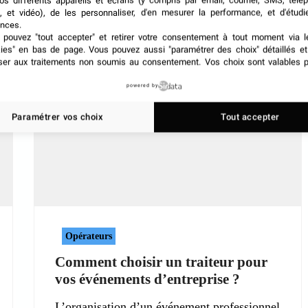
os différents appareils et écrans (y compris par email, courrier, SMS, télé
, et vidéo), de les personnaliser, d'en mesurer la performance, et d'étudi
nces.
pouvez "tout accepter" et retirer votre consentement à tout moment via l
kies" en bas de page
. Vous pouvez aussi "paramétrer des choix" détaillés e
ser aux traitements non soumis au consentement. Vos choix sont valables p
powered by
Paramétrer vos choix
Tout accepter
Opérateurs
Comment choisir un traiteur pour
vos événements d’entreprise ?
L’organisation d’un événement professionnel