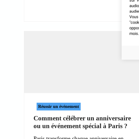
sur v
audio
audie
Vous 
"coo
oppo
mois.
Réussir un événement
Comment célébrer un anniversaire
ou un événement spécial à Paris ?
Paris transforme chaque anniversaire en