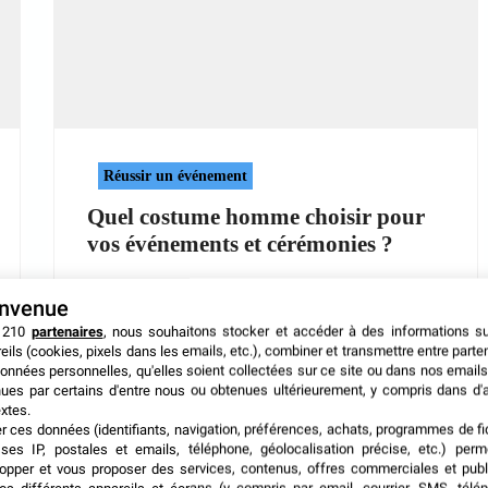
Réussir un événement
Quel costume homme choisir pour
vos événements et cérémonies ?
Trouver le bon style transforme chaque
envenue
présence en moment mémorable. Chaque
 210
partenaires
, nous souhaitons stocker et accéder à des informations s
détail vestimentaire
eils (cookies, pixels dans les emails, etc.), combiner et transmettre entre parte
onnées personnelles, qu'elles soient collectées sur ce site ou dans nos emails
ues par certains d'entre nous ou obtenues ultérieurement, y compris dans d'
6 mai 2026
xtes.
er ces données (identifiants, navigation, préférences, achats, programmes de fid
ses IP, postales et emails, téléphone, géolocalisation précise, etc.) per
opper et vous proposer des services, contenus, offres commerciales et publ