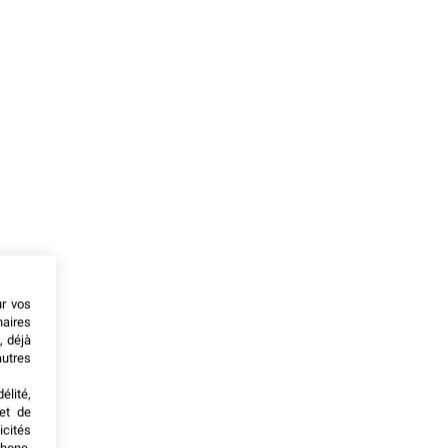
ur vos
naires
, déjà
autres
élité,
met de
icités