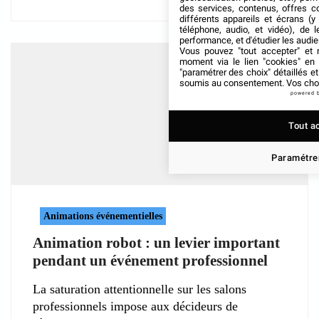
des services, contenus, offres c
différents appareils et écrans (y
téléphone, audio, et vidéo), de l
performance, et d'étudier les audi
Vous pouvez "tout accepter" et r
moment via le lien "cookies" en
"paramétrer des choix" détaillés e
soumis au consentement. Vos choix
powered 
Tout a
Paramétrer
Animations événementielles
Animation robot : un levier important
pendant un événement professionnel
La saturation attentionnelle sur les salons
professionnels impose aux décideurs de