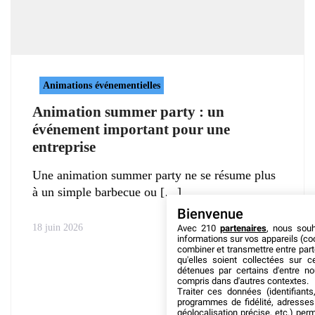
Animations événementielles
Animation summer party : un
événement important pour une
entreprise
Une animation summer party ne se résume plus
à un simple barbecue ou
Bienvenue
18 juin 2026
Avec 210
partenaires
, nous sou
informations sur vos appareils (coo
combiner et transmettre entre par
qu'elles soient collectées sur 
détenues par certains d'entre no
compris dans d'autres contextes.
Traiter ces données (identifiants
programmes de fidélité, adresses 
géolocalisation précise, etc.) per