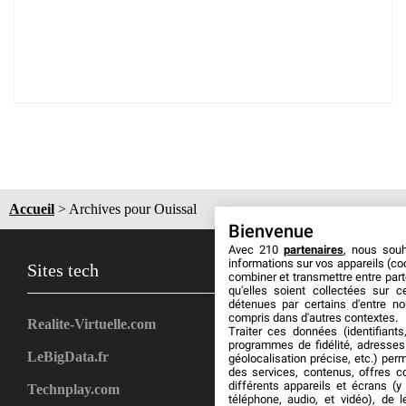
Accueil
>
Archives pour Ouissal
Bienvenue
Avec 210
partenaires
, nous sou
informations sur vos appareils (coo
Sites tech
combiner et transmettre entre par
qu'elles soient collectées sur 
détenues par certains d'entre no
compris dans d'autres contextes.
Realite-Virtuelle.com
Traiter ces données (identifiants
programmes de fidélité, adresses 
LeBigData.fr
géolocalisation précise, etc.) per
des services, contenus, offres c
différents appareils et écrans (y
Technplay.com
téléphone, audio, et vidéo), de l