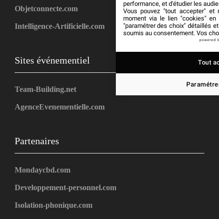
performance, et d'étudier les audi
Objetconnecte.com
Vous pouvez "tout accepter" et r
moment via le lien "cookies" en
"paramétrer des choix" détaillés e
Intelligence-Artificielle.com
soumis au consentement. Vos choix
powered 
Sites événementiel
Tout a
Paramétrer
Team-Building.net
AgenceEvenementielle.com
Partenaires
Mondaycbd.com
Developpement-personnel.com
Isolation-phonique.com