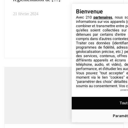
Bienvenue
21 février 2024
Avec 210
partenaires
, nous s
informations sur vos appareils (
combiner et transmettre entre p
qu'elles soient collectées su
détenues par certains d'entre
compris dans d'autres contextes
Traiter ces données (identifian
programmes de fidélité, adresse
géolocalisation précise, etc.) 
des services, contenus, offres
différents appareils et écrans 
téléphone, audio, et vidéo), d
performance, et d'étudier les au
Vous pouvez "tout accepter" e
moment via le lien "cookies"
"paramétrer des choix" détaillé
soumis au consentement. Vos ch
power
Tout
Paramét