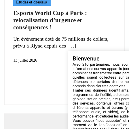
Etudes et dossiers
Esports World Cup à Paris :
relocalisation d’urgence et
conséquences !
Un événement doté de 75 millions de dollars,
prévu à Riyad depuis des
Bienvenue
13 juillet 2026
Avec 210
partenaires
, nous sou
informations sur vos appareils (coo
combiner et transmettre entre par
qu'elles soient collectées sur 
détenues par certains d'entre no
compris dans d'autres contextes.
Traiter ces données (identifiants
programmes de fidélité, adresses 
géolocalisation précise, etc.) per
des services, contenus, offres c
différents appareils et écrans (y
téléphone, audio, et vidéo), de l
performance, et d'étudier les audi
Vous pouvez "tout accepter" et r
moment via le lien "cookies" en