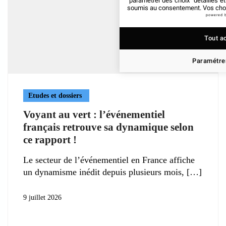
"paramétrer des choix" détaillés e
soumis au consentement. Vos choix
powered 
Tout a
Paramétrer
Etudes et dossiers
Voyant au vert : l’événementiel
français retrouve sa dynamique selon
ce rapport !
Le secteur de l’événementiel en France affiche
un dynamisme inédit depuis plusieurs mois,
9 juillet 2026