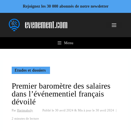
Aller
Rejoignez les 30 000 abonnés de notre newsletter
au
contenu
Menu
Menu
Etudes et dossiers
Premier baromètre des salaires
dans l’événementiel français
dévoilé
Par
Harimaholy
Publié le
30 avril 2024
&
Mis à jour le
30 avril 2024
|
2 minutes de lecture