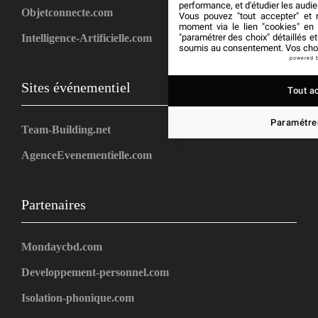
performance, et d'étudier les audi
Objetconnecte.com
Vous pouvez "tout accepter" et r
moment via le lien "cookies" en
"paramétrer des choix" détaillés e
Intelligence-Artificielle.com
soumis au consentement. Vos choix
powered 
Sites événementiel
Tout a
Paramétrer
Team-Building.net
AgenceEvenementielle.com
Partenaires
Mondaycbd.com
Developpement-personnel.com
Isolation-phonique.com