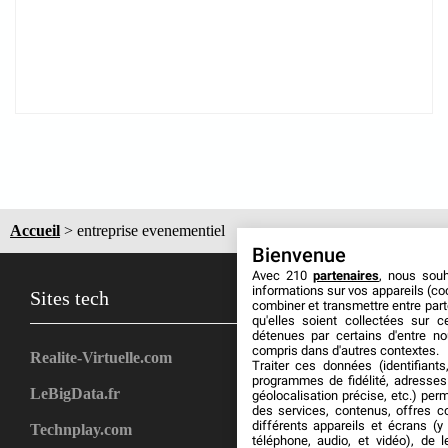
Accueil
>
entreprise evenementiel
Bienvenue
Avec 210
partenaires
, nous sou
informations sur vos appareils (coo
Sites tech
combiner et transmettre entre par
qu'elles soient collectées sur 
détenues par certains d'entre no
compris dans d'autres contextes.
Realite-Virtuelle.com
Traiter ces données (identifiants
programmes de fidélité, adresses 
LeBigData.fr
géolocalisation précise, etc.) per
des services, contenus, offres c
différents appareils et écrans (y
Technplay.com
téléphone, audio, et vidéo), de l