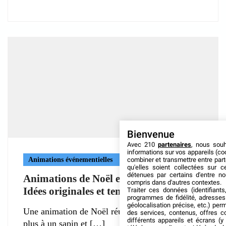
Bienvenue
Avec 210
partenaires
, nous sou
informations sur vos appareils (coo
Animations événementielles
combiner et transmettre entre par
qu'elles soient collectées sur 
détenues par certains d'entre no
Animations de Noël en entreprise :
compris dans d'autres contextes.
Idées originales et tendances 2026
Traiter ces données (identifiants
programmes de fidélité, adresses 
géolocalisation précise, etc.) per
Une animation de Noël réussie ne se résume
des services, contenus, offres c
différents appareils et écrans (y
plus à un sapin et