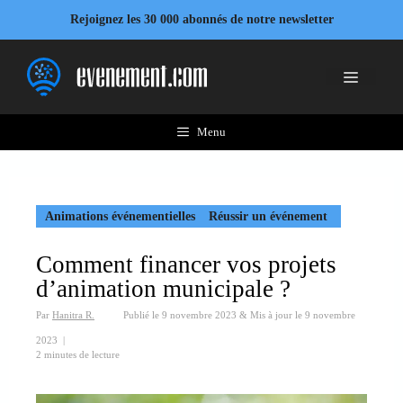
Aller
Rejoignez les 30 000 abonnés de notre newsletter
au
contenu
Menu
Menu
Animations événementielles
Réussir un événement
Comment financer vos projets
d’animation municipale ?
Par
Hanitra R.
Publié le
9 novembre 2023
&
Mis à jour le
9 novembre
2023
|
2 minutes de lecture