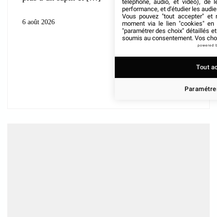
téléphone, audio, et vidéo), de l
performance, et d'étudier les audi
Vous pouvez "tout accepter" et r
6 août 2026
moment via le lien "cookies" en
"paramétrer des choix" détaillés e
soumis au consentement. Vos choix
powered 
Tout a
Paramétrer