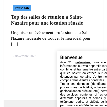
Pause café
Top des salles de réunion à Saint-
Nazaire pour une location réussie
Organiser un événement professionnel à Saint-
Nazaire nécessite de trouver le lieu idéal pour
12 novembre 2023
Bienvenue
Avec 210
partenaires
, nous sou
informations sur vos appareils (coo
combiner et transmettre entre par
qu'elles soient collectées sur 
détenues par certains d'entre no
compris dans d'autres contextes.
Traiter ces données (identifiants
programmes de fidélité, adresses 
géolocalisation précise, etc.) per
des services, contenus, offres c
différents appareils et écrans (y
téléphone, audio, et vidéo), de l
performance, et d'étudier les audi