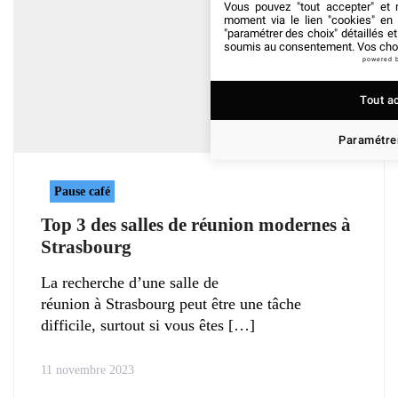
Vous pouvez "tout accepter" et r
moment via le lien "cookies" en
"paramétrer des choix" détaillés e
soumis au consentement. Vos choix
powered 
Tout a
Paramétrer
Pause café
Top 3 des salles de réunion modernes à
Strasbourg
La recherche d’une salle de
réunion à Strasbourg peut être une tâche
difficile, surtout si vous êtes
11 novembre 2023