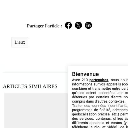
Partager l'article :
Facebook
Twitter
LinkedIn
Lieux
Bienvenue
Avec 210
partenaires
, nous sou
informations sur vos appareils (coo
ARTICLES SIMILAIRES
combiner et transmettre entre par
qu'elles soient collectées sur 
détenues par certains d'entre no
compris dans d'autres contextes.
Traiter ces données (identifiants
programmes de fidélité, adresses 
géolocalisation précise, etc.) per
des services, contenus, offres c
différents appareils et écrans (y
téléphone, audio, et vidéo), de l