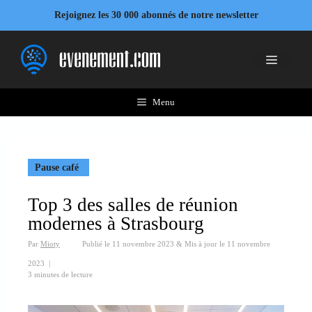
Aller
Rejoignez les 30 000 abonnés de notre newsletter
au
contenu
Menu
Menu
Pause café
Top 3 des salles de réunion
modernes à Strasbourg
Par
Mioty
Publié le
11 novembre 2023
&
Mis à jour le
11 novembre
2023
|
3 minutes de lecture