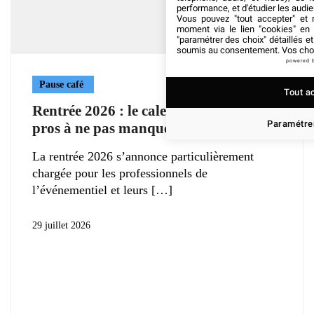
performance, et d'étudier les audi
Vous pouvez "tout accepter" et r
moment via le lien "cookies" en
"paramétrer des choix" détaillés e
soumis au consentement. Vos choix
powered 
Pause café
Tout a
Rentrée 2026 : le calendrier des salons
Paramétrer
pros à ne pas manquer à Paris
La rentrée 2026 s’annonce particulièrement
chargée pour les professionnels de
l’événementiel et leurs
29 juillet 2026