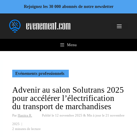
Aller
Rejoignez les 30 000 abonnés de notre newsletter
au
contenu
Menu
Menu
Evénements professionnels
Advenir au salon Solutrans 2025
pour accélérer l’électrification
du transport de marchandises
Par
Hanitra R.
Publié le
12 novembre 2025
&
Mis à jour le
21 novembre
2025
|
2 minutes de lecture