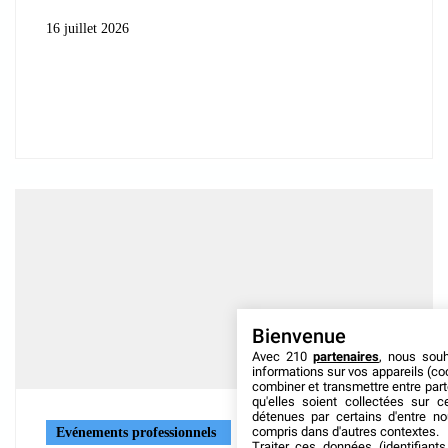
16 juillet 2026
Bienvenue
Avec 210
partenaires
, nous sou
informations sur vos appareils (coo
combiner et transmettre entre par
qu'elles soient collectées sur 
détenues par certains d'entre no
compris dans d'autres contextes.
Evénements professionnels
Traiter ces données (identifiants