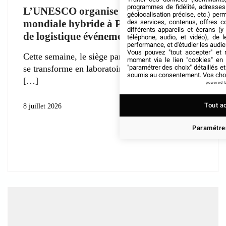
programmes de fidélité, adresses 
L’UNESCO organise une conférence
géolocalisation précise, etc.) per
mondiale hybride à Paris : une leçon
des services, contenus, offres c
différents appareils et écrans (y
de logistique événementielle
téléphone, audio, et vidéo), de l
performance, et d'étudier les audi
Vous pouvez "tout accepter" et r
Cette semaine, le siège parisien de l’UNESCO
moment via le lien "cookies" en
"paramétrer des choix" détaillés e
se transforme en laboratoire grandeur nature
soumis au consentement. Vos choix
powered 
Tout a
8 juillet 2026
Paramétrer