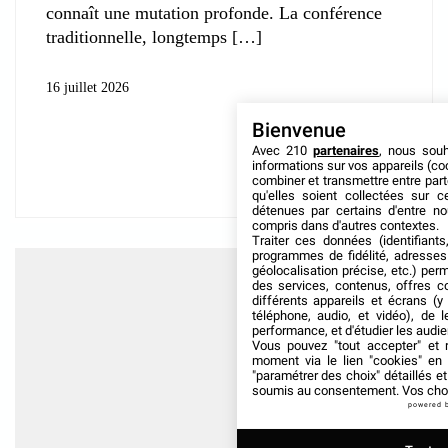
connaît une mutation profonde. La conférence
traditionnelle, longtemps
16 juillet 2026
Bienvenue
Avec 210
partenaires
, nous sou
informations sur vos appareils (coo
combiner et transmettre entre par
qu'elles soient collectées sur 
détenues par certains d'entre no
compris dans d'autres contextes.
Traiter ces données (identifiants
programmes de fidélité, adresses 
géolocalisation précise, etc.) per
des services, contenus, offres c
différents appareils et écrans (y
téléphone, audio, et vidéo), de l
performance, et d'étudier les audi
Vous pouvez "tout accepter" et r
moment via le lien "cookies" en
"paramétrer des choix" détaillés e
soumis au consentement. Vos choix
powered 