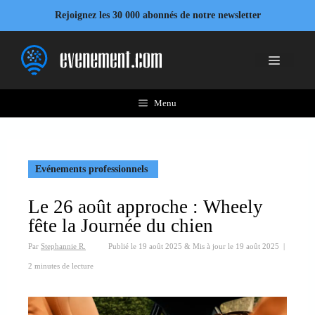
Aller
Rejoignez les 30 000 abonnés de notre newsletter
au
contenu
Menu
Menu
Evénements professionnels
Le 26 août approche : Wheely
fête la Journée du chien
Par
Stephannie R.
Publié le
19 août 2025
&
Mis à jour le
19 août 2025
|
2 minutes de lecture