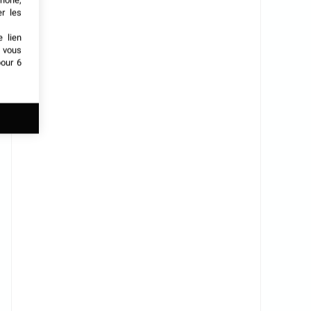
phone,
er les
e lien
t vous
our 6