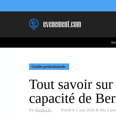
Aller
au
contenu
Ani
Guides professionnels
Tout savoir sur 
capacité de Be
Par
Hanitra R.
Publié le
2 juin 2026
&
Mis à jou