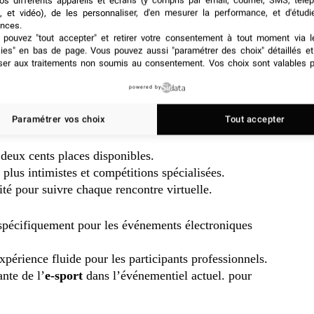
os différents appareils et écrans (y compris par email, courrier, SMS, télé
, et vidéo), de les personnaliser, d'en mesurer la performance, et d'étudi
daptés aux compétitions et tournois d’e-sport.
nces.
x besoins techniques des organisateurs professionnels.
pouvez "tout accepter" et retirer votre consentement à tout moment via l
kies" en bas de page
. Vous pouvez aussi "paramétrer des choix" détaillés e
ser aux traitements non soumis au consentement. Vos choix sont valables p
on trois cents places assises confortables.
étitions gaming et des événements numériques
powered by
ur les joueurs et les spectateurs.
Paramétrer vos choix
Tout accepter
deux cents places disponibles.
plus intimistes et compétitions spécialisées.
ité pour suivre chaque rencontre virtuelle.
spécifiquement pour les événements électroniques
xpérience fluide pour les participants professionnels.
nte de l’
e-sport
dans l’événementiel actuel.
pour