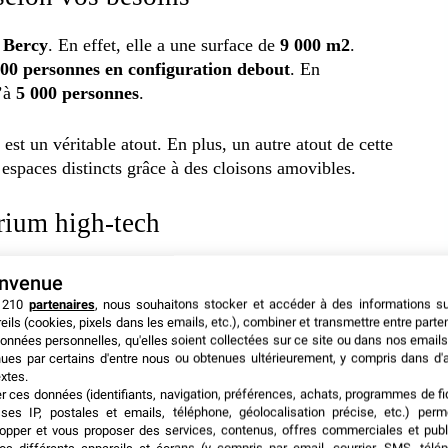
e Bercy
. En effet, elle a une surface de
9 000 m2
.
000 personnes en configuration debout
. En
u’à
5 000 personnes
.
est un véritable atout. En plus, un autre atout de cette
s espaces distincts grâce à des cloisons amovibles.
orium high-tech
onnes
. De plus, elle dispose de la deuxième plus grande
envenue
 salle met à votre disposition les dernières technologies
 210
partenaires
, nous souhaitons stocker et accéder à des informations s
eils (cookies, pixels dans les emails, etc.), combiner et transmettre entre parte
onnées personnelles, qu'elles soient collectées sur ce site ou dans nos emails
ues par certains d'entre nous ou obtenues ultérieurement, y compris dans d'
électroniques
xtes.
er ces données (identifiants, navigation, préférences, achats, programmes de fid
ses IP, postales et emails, téléphone, géolocalisation précise, etc.) per
x événements consacrés aux
sports électroniques
opper et vous proposer des services, contenus, offres commerciales et publ