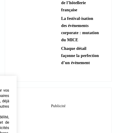
de l’hôtellerie
française
La festival-isation
des événements
corporate : mutation
du MICE
Chaque détail
façonne la perfection
d’un évènement
ur vos
naires
, déjà
autres
élité,
met de
icités