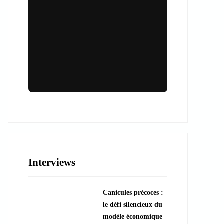
Lieux & animations pour des
événements inoubliables
Des espaces d'exception et des activités
uniques pour vos événements professionnels
ou particuliers.
Interviews
????️ Découvrir les lieux
Canicules précoces :
???? Explorer les animations
le défi silencieux du
modèle économique