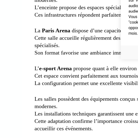
sur v
audio
L’enceinte propose des espaces spécialement a
audie
Ces infrastructures répondent parfaitement au
Vous 
"coo
oppo
La
Paris Arena
dispose d’une capacité d’envir
mois.
Cette salle accueille régulièrement des comp
spécialisés.
Son format favorise une ambiance immersive po
L’
e-sport Arena
propose quant à elle environ 
Cet espace convient parfaitement aux tournois 
La configuration permet une excellente visibil
Les salles possèdent des équipements conçus 
modernes.
Les installations techniques garantissent une e
Cette adaptation confirme l’importance croissa
accueillir ces événements.