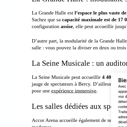
La Grande Halle est
l’espace le plus vaste d
Sachez que sa
capacité maximale est de 17 
configuration
assise
, elle peut accueillir jusq
D’autre part, la modularité de la Grande Halle 
salle : vous pouvez la diviser en deux ou troi
La Seine Musicale : un audit
La Seine Musicale peut accueillir
4 400 pers
Bi
jauge de spectateurs à Bercy. D’ailleurs, cette
Avec
pour une
expérience immersive
.
appar
vos d
déten
Les salles dédiées aux sports 
conte
Trait
adres
Accor Arena accueille également de nombreu
dével
modernes.