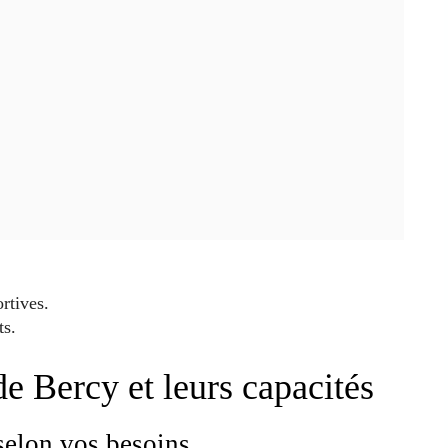
rtives.
ts.
de Bercy et leurs capacités
selon vos besoins