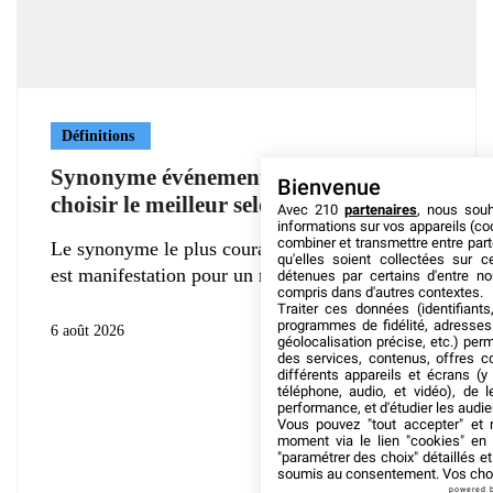
Définitions
Synonyme événement : comment
Bienvenue
choisir le meilleur selon le contexte ?
Avec 210
partenaires
, nous sou
informations sur vos appareils (coo
combiner et transmettre entre par
Le synonyme le plus courant du mot événement
qu'elles soient collectées sur 
est manifestation pour un rassemblement
détenues par certains d'entre no
compris dans d'autres contextes.
Traiter ces données (identifiants
programmes de fidélité, adresses 
6 août 2026
géolocalisation précise, etc.) per
des services, contenus, offres c
différents appareils et écrans (y
téléphone, audio, et vidéo), de l
performance, et d'étudier les audi
Vous pouvez "tout accepter" et r
moment via le lien "cookies" en
"paramétrer des choix" détaillés e
soumis au consentement. Vos choix
powered 