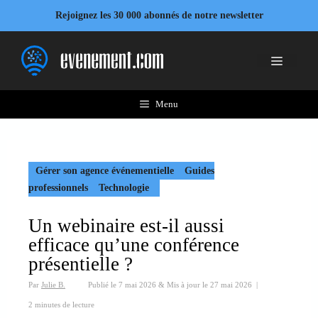
Aller
Rejoignez les 30 000 abonnés de notre newsletter
au
contenu
Menu
Menu
Gérer son agence événementielle
Guides
professionnels
Technologie
Un webinaire est-il aussi
efficace qu’une conférence
présentielle ?
Par
Julie B.
Publié le
7 mai 2026
&
Mis à jour le
27 mai 2026
|
2 minutes de lecture