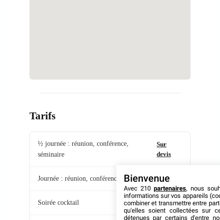
Tarifs
½ journée : réunion, conférence,
Sur
devis
séminaire
Bienvenue
Journée : réunion, conférence, séminaire
Sur devis
Avec 210
partenaires
, nous sou
informations sur vos appareils (coo
Soirée cocktail
Sur devis
combiner et transmettre entre par
qu'elles soient collectées sur 
détenues par certains d'entre no