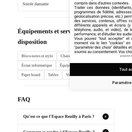
compris dans d'autres contextes.
Soirée dansante
Sur devis
Traiter ces données (identifiants
programmes de fidélité, adresses 
géolocalisation précise, etc.) per
des services, contenus, offres c
différents appareils et écrans (y
téléphone, audio, et vidéo), de l
Équipements et services à
performance, et d'étudier les audi
Vous pouvez "tout accepter" et r
disposition
moment via le lien "cookies" en
"paramétrer des choix" détaillés e
soumis au consentement. Vos choix
Blocs-notes et stylo
Chaises
Climatisation
powered 
Écran informatique
Équipement son
Micro
Tout a
Paper board
Tables
Vidéoprojecteur
Wi-Fi
Paramétrer
FAQ
Qu’est-ce que l’Espace Reuilly à Paris ?
+