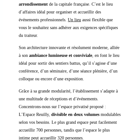
arrondissement
de
la
capitale
française.
C’
est
le
lieu
d’affaires
idéal
pour
organiser
et
accueillir
des
événements
professionnels
.
Un
lieu
aussi
flexible
que
vous
le
souhaitez
sans
adhérer
aux
exigences
spécifiques
du
traiteur.
Son
architecture
innovante
et
résolument
moderne
,
alliée
à
son
ambiance
lumineuse
et
conviviale
,
en
font
le
lieu
idéal
pour
sortir
des
sentiers
battus
, qu’il s’agisse d’une
conférence
, d’un
séminaire
, d’une
séance
plénière
, d’un
colloque
ou
encore
d’une exposition.
Grâce à sa grande modularité, l’établissement s’adapte à
une multitude de réceptions et d’événements.
Concentrons-nous
sur
l’espace privatisé
proposé
:
L’Espace Reuilly,
divisible
en
deux
volumes
modulables
selon
vos
besoins
.
Le
plus
grand
espace
peut
facilement
accueillir
700
personnes
,
tandis
que
l’espace
le
plus
intime
peut
accueillir
320 personnes.