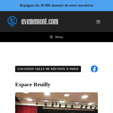
Aller
Rejoignez les 30 000 abonnés de notre newsletter
au
contenu
Menu
Menu
LOCATION SALLE DE RÉUNION À PARIS
Espace Reuilly