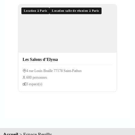
Location à Paris
Location salle de réunion à Paris
Les Salons d’Elyssa
4 rue Louis Braille 77178 Saint-Pathus
600 personnes
3 espace(s)
Accueil
>
Espace Reuilly