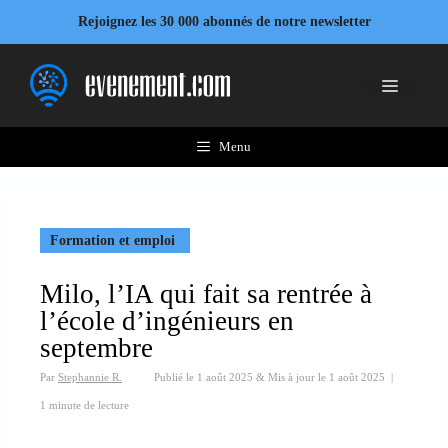
Aller
Rejoignez les 30 000 abonnés de notre newsletter
au
contenu
Menu
Menu
Formation et emploi
Milo, l’IA qui fait sa rentrée à
l’école d’ingénieurs en
septembre
Par
Stephannie R.
Publié le
1 août 2025
&
Mis à jour le
1 août 2025
|
1 minute de lecture