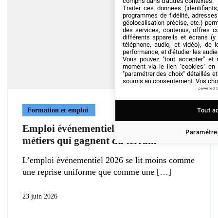
compris dans d'autres contextes.
Traiter ces données (identifiants
programmes de fidélité, adresses 
géolocalisation précise, etc.) per
des services, contenus, offres c
différents appareils et écrans (y
téléphone, audio, et vidéo), de l
performance, et d'étudier les audi
Vous pouvez "tout accepter" et r
moment via le lien "cookies" en
"paramétrer des choix" détaillés e
soumis au consentement. Vos choix
powered 
Tout a
Formation et emploi
Emploi événementiel 2026 : les six
Paramétrer
métiers qui gagnent du terrain
L’emploi événementiel 2026 se lit moins comme
une reprise uniforme que comme une
23 juin 2026