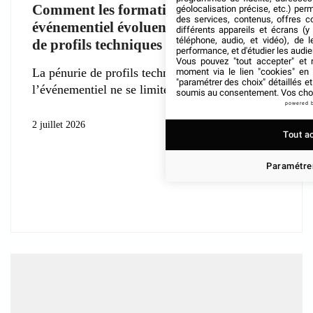
Comment les formations en
géolocalisation précise, etc.) per
des services, contenus, offres c
événementiel évoluent face à la pénurie
différents appareils et écrans (y
téléphone, audio, et vidéo), de l
de profils techniques ?
performance, et d'étudier les audi
Vous pouvez "tout accepter" et r
La pénurie de profils techniques dans
moment via le lien "cookies" en
"paramétrer des choix" détaillés e
l’événementiel ne se limite plus à un
soumis au consentement. Vos choix
powered 
2 juillet 2026
Tout a
Paramétrer