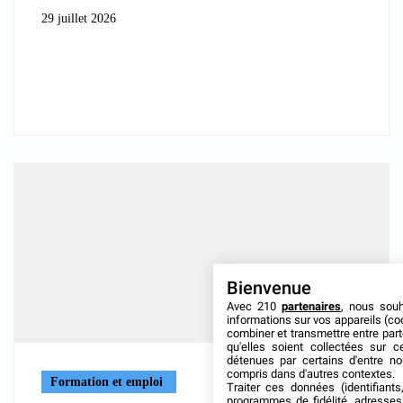
29 juillet 2026
Bienvenue
Avec 210
partenaires
, nous sou
informations sur vos appareils (coo
combiner et transmettre entre par
qu'elles soient collectées sur 
détenues par certains d'entre no
compris dans d'autres contextes.
Formation et emploi
Traiter ces données (identifiants
programmes de fidélité, adresses 