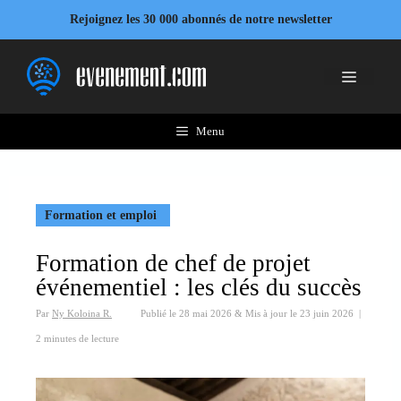
Aller
Rejoignez les 30 000 abonnés de notre newsletter
au
contenu
Menu
Menu
Formation et emploi
Formation de chef de projet
événementiel : les clés du succès
Par
Ny Koloina R.
Publié le
28 mai 2026
&
Mis à jour le
23 juin 2026
|
2 minutes de lecture