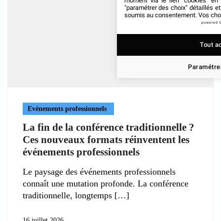
moment via le lien "cookies" en
"paramétrer des choix" détaillés e
soumis au consentement. Vos choix
powered 
Tout a
Paramétrer
Evénements professionnels
La fin de la conférence traditionnelle ?
Ces nouveaux formats réinventent les
événements professionnels
Le paysage des événements professionnels
connaît une mutation profonde. La conférence
traditionnelle, longtemps
16 juillet 2026