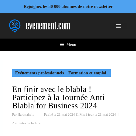
Aller
Rejoignez les 30 000 abonnés de notre newsletter
au
contenu
Menu
Menu
Evénements professionnels
Formation et emploi
En finir avec le blabla !
Participez à la Journée Anti
Blabla for Business 2024
Par
Harimaholy
Publié le
21 mai 2024
&
Mis à jour le
21 mai 2024
|
2 minutes de lecture