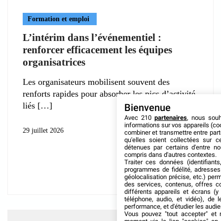
Formation et emploi
L’intérim dans l’événementiel :
renforcer efficacement les équipes
organisatrices
Les organisateurs mobilisent souvent des
renforts rapides pour absorber les pics d’activité
liés
Bienvenue
Avec 210
partenaires
, nous sou
informations sur vos appareils (coo
29 juillet 2026
combiner et transmettre entre par
qu'elles soient collectées sur 
détenues par certains d'entre no
compris dans d'autres contextes.
Traiter ces données (identifiants
programmes de fidélité, adresses 
géolocalisation précise, etc.) per
des services, contenus, offres c
différents appareils et écrans (y
téléphone, audio, et vidéo), de l
performance, et d'étudier les audi
Vous pouvez "tout accepter" et r