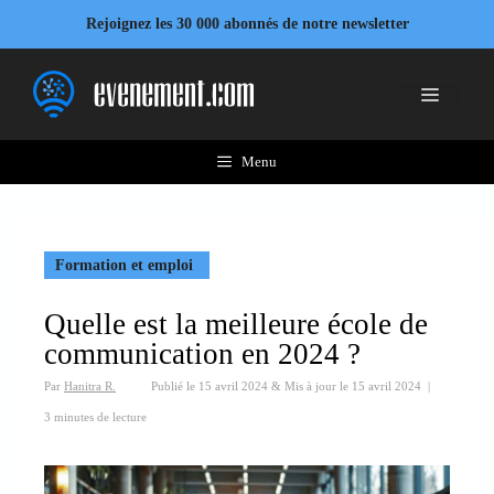
Aller
Rejoignez les 30 000 abonnés de notre newsletter
au
contenu
Menu
Menu
Formation et emploi
Quelle est la meilleure école de
communication en 2024 ?
Par
Hanitra R.
Publié le
15 avril 2024
&
Mis à jour le
15 avril 2024
|
3 minutes de lecture