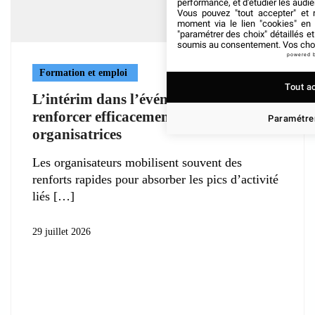
performance, et d'étudier les audi
Vous pouvez "tout accepter" et r
moment via le lien "cookies" en
"paramétrer des choix" détaillés e
soumis au consentement. Vos choix
powered 
Formation et emploi
Tout a
L’intérim dans l’événementiel :
renforcer efficacement les équipes
Paramétrer
organisatrices
Les organisateurs mobilisent souvent des
renforts rapides pour absorber les pics d’activité
liés
29 juillet 2026