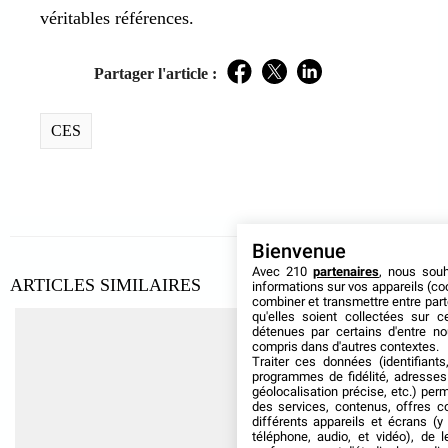
véritables références.
Partager l'article :
Facebook
Twitter
LinkedIn
CES
Bienvenue
Avec 210
partenaires
, nous sou
ARTICLES SIMILAIRES
informations sur vos appareils (coo
combiner et transmettre entre par
qu'elles soient collectées sur 
détenues par certains d'entre no
compris dans d'autres contextes.
Traiter ces données (identifiants
programmes de fidélité, adresses 
géolocalisation précise, etc.) per
des services, contenus, offres c
différents appareils et écrans (y
téléphone, audio, et vidéo), de l