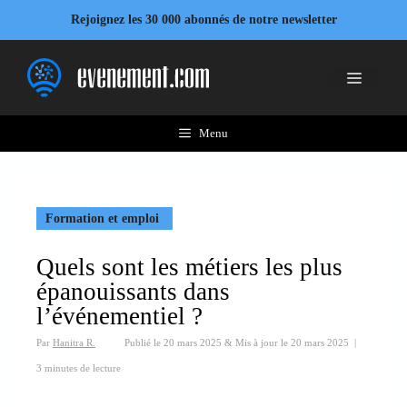
Aller
Rejoignez les 30 000 abonnés de notre newsletter
au
contenu
Menu
Menu
Formation et emploi
Quels sont les métiers les plus
épanouissants dans
l’événementiel ?
Par
Hanitra R.
Publié le
20 mars 2025
&
Mis à jour le
20 mars 2025
|
3 minutes de lecture