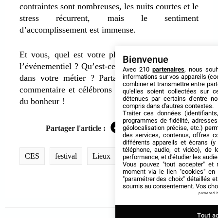
contraintes sont nombreuses, les nuits courtes et le
stress récurrent, mais le sentiment
d’accomplissement est immense.
Et vous, quel est votre plus beau souvenir dans
Bienvenue
l’événementiel ? Qu’est-ce qui vous rend heureux
Avec 210
partenaires
, nous sou
informations sur vos appareils (coo
dans votre métier ? Partagez vos anecdotes en
combiner et transmettre entre par
commentaire et célébrons ensemble cette journée
qu'elles soient collectées sur 
détenues par certains d'entre no
du bonheur !
compris dans d'autres contextes.
Traiter ces données (identifiants
programmes de fidélité, adresses 
géolocalisation précise, etc.) per
Partager l'article :
Facebook
Twitter
LinkedIn
des services, contenus, offres c
différents appareils et écrans (y
téléphone, audio, et vidéo), de l
CES
festival
Lieux
performance, et d'étudier les audi
Vous pouvez "tout accepter" et r
moment via le lien "cookies" en
"paramétrer des choix" détaillés e
soumis au consentement. Vos choix
powered 
Tout a