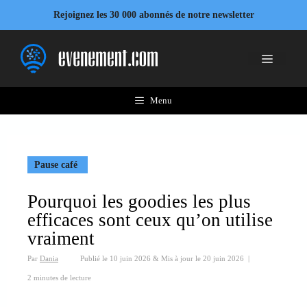
Aller
Rejoignez les 30 000 abonnés de notre newsletter
au
contenu
Menu
Menu
Pause café
Pourquoi les goodies les plus
efficaces sont ceux qu’on utilise
vraiment
Par
Dania
Publié le
10 juin 2026
&
Mis à jour le
20 juin 2026
|
2 minutes de lecture