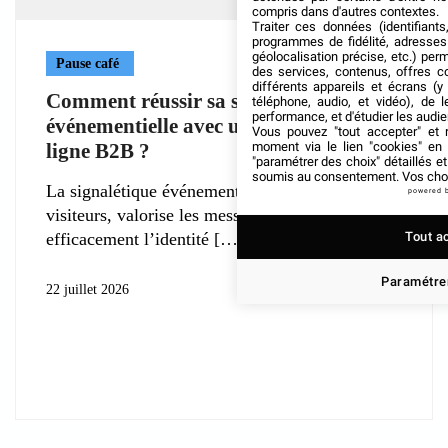
compris dans d'autres contextes.
Traiter ces données (identifiants
programmes de fidélité, adresses 
géolocalisation précise, etc.) per
Pause café
des services, contenus, offres c
différents appareils et écrans (y
Comment réussir sa signalétique
téléphone, audio, et vidéo), de l
performance, et d'étudier les audi
événementielle avec une imprimerie en
Vous pouvez "tout accepter" et r
moment via le lien "cookies" en
ligne B2B ?
"paramétrer des choix" détaillés e
soumis au consentement. Vos choix
La signalétique événementielle guide les
powered 
visiteurs, valorise les messages et soutient
Tout a
efficacement l’identité
Paramétrer
22 juillet 2026