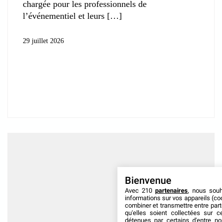
chargée pour les professionnels de
l’événementiel et leurs
29 juillet 2026
Bienvenue
Avec 210
partenaires
, nous sou
informations sur vos appareils (coo
combiner et transmettre entre par
qu'elles soient collectées sur 
détenues par certains d'entre no