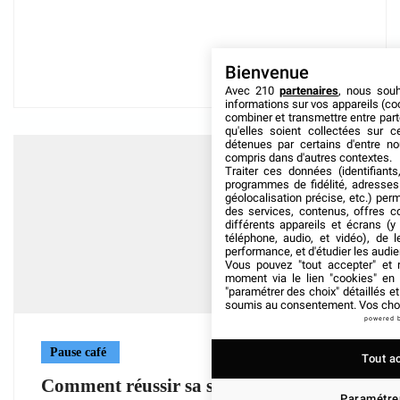
Bienvenue
Avec 210
partenaires
, nous sou
informations sur vos appareils (coo
combiner et transmettre entre par
qu'elles soient collectées sur 
détenues par certains d'entre no
compris dans d'autres contextes.
Traiter ces données (identifiants
programmes de fidélité, adresses 
géolocalisation précise, etc.) per
des services, contenus, offres c
différents appareils et écrans (y
téléphone, audio, et vidéo), de l
performance, et d'étudier les audi
Vous pouvez "tout accepter" et r
moment via le lien "cookies" en
"paramétrer des choix" détaillés e
soumis au consentement. Vos choix
powered 
Pause café
Tout a
Comment réussir sa signalétique
Paramétrer