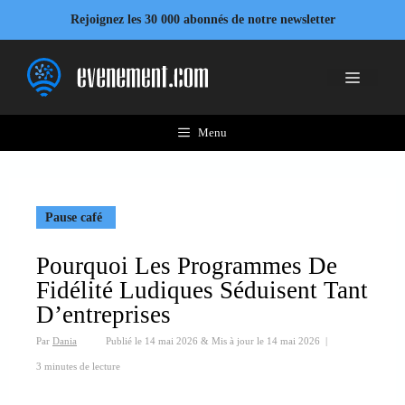
Aller
Rejoignez les 30 000 abonnés de notre newsletter
au
contenu
Menu
Menu
Pause café
Pourquoi Les Programmes De
Fidélité Ludiques Séduisent Tant
D’entreprises
Par
Dania
Publié le
14 mai 2026
&
Mis à jour le
14 mai 2026
|
3 minutes de lecture