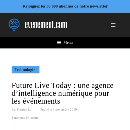
Aller
Rejoignez les 30 000 abonnés de notre newsletter
au
contenu
Menu
Menu
Technologie
Future Live Today : une agence
d’intelligence numérique pour
les événements
Par
Pierrick L.
Publié le
5 novembre 2019
|
2 minutes de lecture