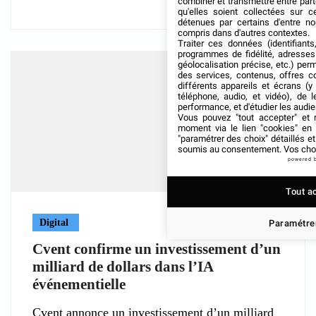
combiner et transmettre entre par
qu'elles soient collectées sur 
détenues par certains d'entre no
compris dans d'autres contextes.
Traiter ces données (identifiants
programmes de fidélité, adresses 
géolocalisation précise, etc.) per
des services, contenus, offres c
différents appareils et écrans (y
téléphone, audio, et vidéo), de l
performance, et d'étudier les audi
Vous pouvez "tout accepter" et r
moment via le lien "cookies" en
"paramétrer des choix" détaillés e
soumis au consentement. Vos choix
powered 
Tout a
Digital
Paramétrer
Cvent confirme un investissement d’un
milliard de dollars dans l’IA
événementielle
Cvent annonce un investissement d’un milliard