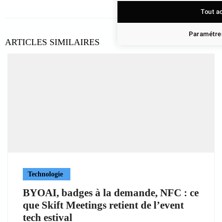
Tout a
Paramétrer
ARTICLES SIMILAIRES
Technologie
BYOAI, badges à la demande, NFC : ce
que Skift Meetings retient de l’event
tech estival