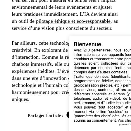
environnemental de leurs événements et ajuster
leurs pratiques immédiatement. L’IA devient ainsi
un outil de
pilotage éthique et éco-responsable
, au
service d’une vision plus consciente du secteur.
Par ailleurs, cette technologie stimule aussi la
Bienvenue
créativité. En explorant de nouvelles formes
Avec 210
partenaires
, nous sou
informations sur vos appareils (coo
d’interaction. Comme la réalité augmentée ou les
combiner et transmettre entre par
qu'elles soient collectées sur 
chatbots immersifs, elle ouvre la voie à des
détenues par certains d'entre no
expériences inédites. L’événementiel entre ainsi
compris dans d'autres contextes.
Traiter ces données (identifiants
dans une ère d’innovation continue, où la
programmes de fidélité, adresses 
technologie et l’humain cohabitent
géolocalisation précise, etc.) per
des services, contenus, offres c
harmonieusement pour créer des moments
différents appareils et écrans (y
téléphone, audio, et vidéo), de l
uniques.
performance, et d'étudier les audi
Vous pouvez "tout accepter" et r
moment via le lien "cookies" en
Partager l'article :
"paramétrer des choix" détaillés e
Facebook
Twitter
LinkedIn
soumis au consentement. Vos choix
powered 