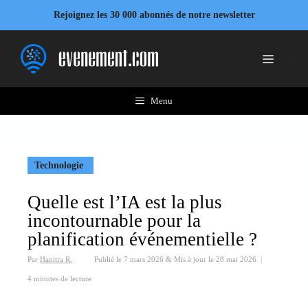
Aller
Rejoignez les 30 000 abonnés de notre newsletter
au
contenu
Menu
Menu
Technologie
Quelle est l’IA est la plus
incontournable pour la
planification événementielle ?
Par
Hanitra R.
Publié le
7 mars 2026
&
Mis à jour le
28 mai 2026
|
4 minutes de lecture