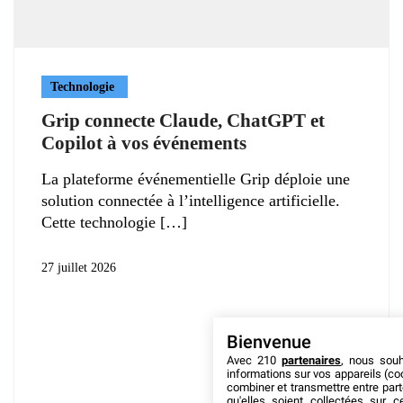
Technologie
Grip connecte Claude, ChatGPT et
Copilot à vos événements
La plateforme événementielle Grip déploie une
solution connectée à l’intelligence artificielle.
Cette technologie
27 juillet 2026
Bienvenue
Avec 210
partenaires
, nous sou
informations sur vos appareils (coo
combiner et transmettre entre par
qu'elles soient collectées sur 