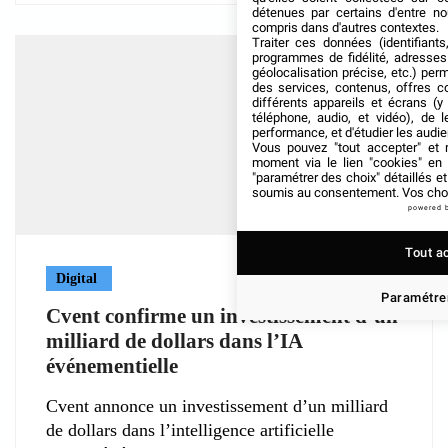
détenues par certains d'entre no
compris dans d'autres contextes.
Traiter ces données (identifiants
programmes de fidélité, adresses 
géolocalisation précise, etc.) per
des services, contenus, offres c
différents appareils et écrans (y
téléphone, audio, et vidéo), de l
performance, et d'étudier les audi
Vous pouvez "tout accepter" et r
moment via le lien "cookies" en
"paramétrer des choix" détaillés e
soumis au consentement. Vos choix
powered 
Tout a
Digital
Paramétrer
Cvent confirme un investissement d’un
milliard de dollars dans l’IA
événementielle
Cvent annonce un investissement d’un milliard
de dollars dans l’intelligence artificielle