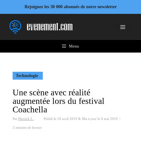
Aller
Rejoignez les 30 000 abonnés de notre newsletter
au
contenu
Menu
Menu
Technologie
Une scène avec réalité
augmentée lors du festival
Coachella
Par
Pierrick L.
Publié le
16 avril 2019
&
Mis à jour le
6 mai 2019
|
2 minutes de lecture