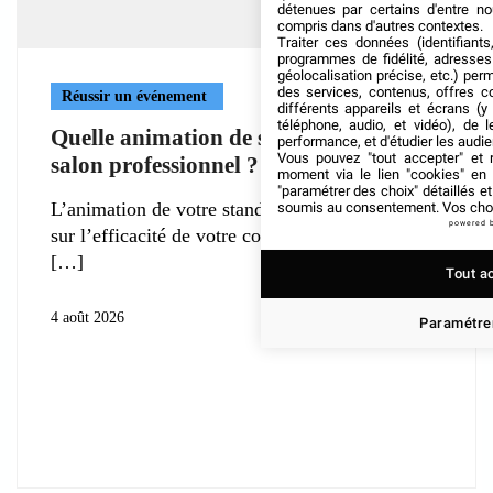
détenues par certains d'entre no
compris dans d'autres contextes.
Traiter ces données (identifiants
programmes de fidélité, adresses 
géolocalisation précise, etc.) per
des services, contenus, offres c
Réussir un événement
différents appareils et écrans (y
téléphone, audio, et vidéo), de l
Quelle animation de stand pendant un
performance, et d'étudier les audi
Vous pouvez "tout accepter" et r
salon professionnel ?
moment via le lien "cookies" en
"paramétrer des choix" détaillés e
L’animation de votre stand impacte grandement
soumis au consentement. Vos choix
powered 
sur l’efficacité de votre communication au cours
Tout a
4 août 2026
Paramétrer