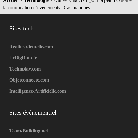
Accueil
>
Technologie
>
Utiliser ChatGPT pour la planification et
la coordination d’événements : Cas pratiques
Sites tech
Realite-Virtuelle.com
LeBigData.fr
Technplay.com
Objetconnecte.com
Intelligence-Artificielle.com
Sites événementiel
Team-Building.net