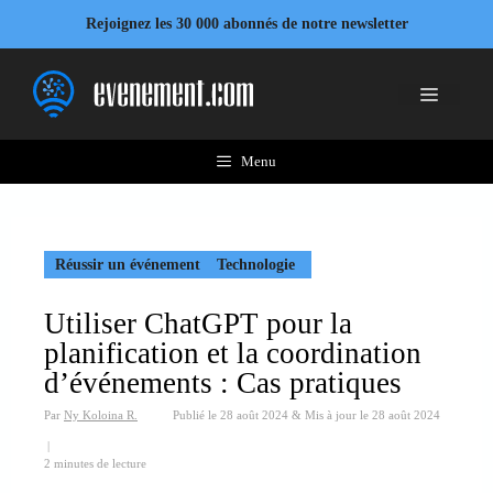
Aller
Rejoignez les 30 000 abonnés de notre newsletter
au
contenu
Menu
Menu
Réussir un événement
Technologie
Utiliser ChatGPT pour la
planification et la coordination
d’événements : Cas pratiques
Par
Ny Koloina R.
Publié le
28 août 2024
&
Mis à jour le
28 août 2024
|
2 minutes de lecture