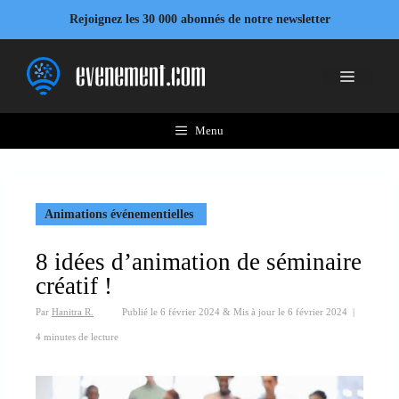
Aller
Rejoignez les 30 000 abonnés de notre newsletter
au
contenu
Menu
Menu
Animations événementielles
8 idées d’animation de séminaire
créatif !
Par
Hanitra R.
Publié le
6 février 2024
&
Mis à jour le
6 février 2024
|
4 minutes de lecture