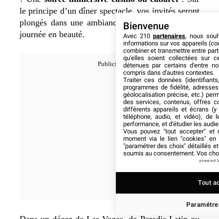
le principe d’un dîner spectacle, vos invités seront
plongés dans une ambiance festive pour clore la
Bienvenue
journée en beauté.
Avec 210
partenaires
, nous sou
informations sur vos appareils (coo
combiner et transmettre entre par
qu'elles soient collectées sur 
détenues par certains d'entre no
compris dans d'autres contextes.
Traiter ces données (identifiants
programmes de fidélité, adresses 
géolocalisation précise, etc.) per
des services, contenus, offres c
différents appareils et écrans (y
téléphone, audio, et vidéo), de l
performance, et d'étudier les audi
Vous pouvez "tout accepter" et r
moment via le lien "cookies" en
"paramétrer des choix" détaillés e
soumis au consentement. Vos choix
powered 
Tout a
Paramétrer
Dans un décor de Las Vegas, de Paradis Latin ou