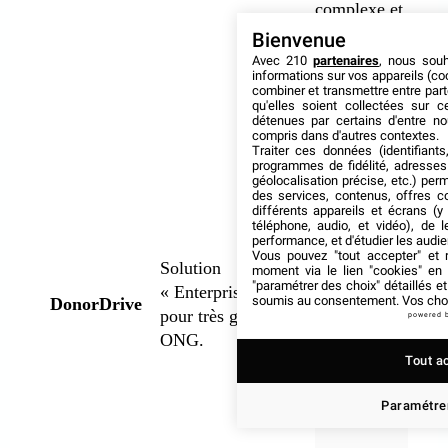
complexe et
coûteux,
Bienvenue
nécessitant
Avec 210
partenaires
, nous sou
informations sur vos appareils (coo
souvent des
combiner et transmettre entre par
mois de mise
qu'elles soient collectées sur 
détenues par certains d'entre no
en place.
compris dans d'autres contextes.
Traiter ces données (identifiants
Charitywall
programmes de fidélité, adresses 
offre une
géolocalisation précise, etc.) per
des services, contenus, offres c
agilité
différents appareils et écrans (y
supérieure pour
téléphone, audio, et vidéo), de l
performance, et d'étudier les audi
des
Vous pouvez "tout accepter" et r
Solution
moment via le lien "cookies" en
événements
"paramétrer des choix" détaillés e
« Enterprise »
ponctuels.
soumis au consentement. Vos choix
DonorDrive
pour très grandes
powered 
ONG.
Tout a
Paramétrer