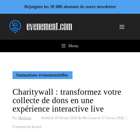
Aller
Rejoignez les 30 000 abonnés de notre newsletter
au
contenu
Menu
Menu
Animations événementielles
Charitywall : transformez votre
collecte de dons en une
expérience interactive live
Par
Magloire
Publié le
19 février 2026
&
Mis à jour le
27 février 2026
|
8 minutes de lecture