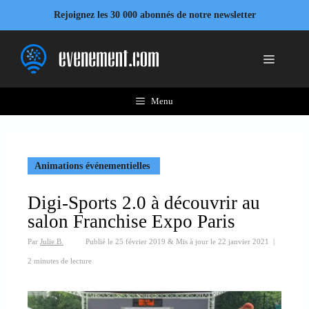
Aller
Rejoignez les 30 000 abonnés de notre newsletter
au
contenu
Menu
Menu
Animations événementielles
Digi-Sports 2.0 à découvrir au
salon Franchise Expo Paris
Par
Julie B.
Publié le
25 février 2019
&
Mis à jour le
22 janvier 2021
|
2 minutes de lecture