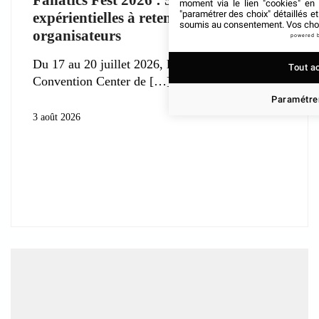
Fanatics Fest 2026 : 5 grandes leçons
moment via le lien "cookies" en
"paramétrer des choix" détaillés e
expérientielles à retenir pour les
soumis au consentement. Vos choix
organisateurs
powered 
Du 17 au 20 juillet 2026, le Jacob K. Javits
Tout a
Convention Center de
Paramétrer
3 août 2026