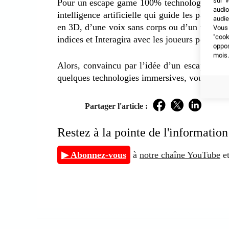
sur v
Pour un escape game 100% technologique, 
audio
intelligence artificielle qui guide les partici
audie
en 3D, d’une voix sans corps ou d’un visage e
Vous 
"coo
indices et Interagira avec les joueurs pour le
oppo
mois.
Alors, convaincu par l’idée d’un escape gam
quelques technologies immersives, vous êtes sû
Partager l'article :
Facebook
Twitter
LinkedIn
Restez à la pointe de l'inform
▶ Abonnez-vous
à
notre chaîne YouTube
et