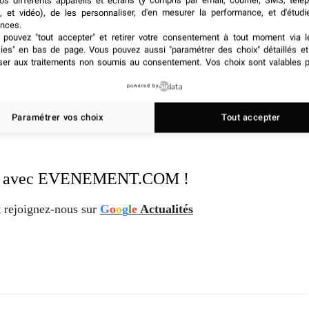
os différents appareils et écrans (y compris par email, courrier, SMS, télé
vous pouvez même
créer un game master virtuel
: une
, et vidéo), de les personnaliser, d'en mesurer la performance, et d'étudi
pants tout au long de la partie. Sous la forme d’un avatar
nces.
n hologramme, ce maître du jeu digitalisé distillera des
pouvez "tout accepter" et retirer votre consentement à tout moment via l
kies" en bas de page
. Vous pouvez aussi "paramétrer des choix" détaillés e
s accompagner avec originalité.
ser aux traitements non soumis au consentement. Vos choix sont valables p
e high-tech pour vos prochains événements ? Avec ces
powered by
r de bluffer vos invités et de créer la surprise.
Paramétrer vos choix
Tout accepter
ation avec EVENEMENT.COM !
 rejoignez-nous sur
G
o
o
g
l
e
Actualités