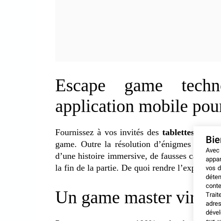
Escape game techno
application mobile po
Fournissez à vos invités des
tablettes ou s
Bi
game. Outre la résolution d’énigmes en réali
Avec
d’une histoire immersive, de fausses caméras
appar
la fin de la partie. De quoi rendre l’expérienc
vos d
déten
conte
Un game master virtue
Trait
adres
dével