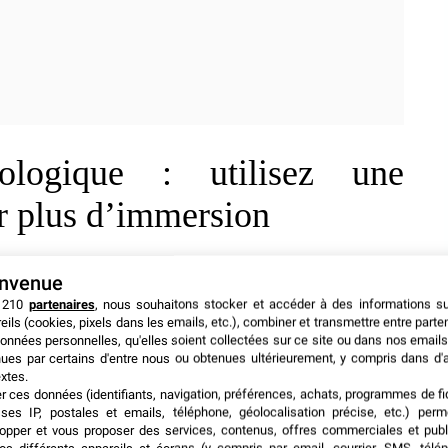
logique : utilisez une
ur plus d’immersion
martphones dotés d’une application dédiée
à l’escape
envenue
té augmentée, celle-ci peut également être le support
 210
partenaires
, nous souhaitons stocker et accéder à des informations s
 de surveillance, ou encore d’un compte à rebours avant
eils (cookies, pixels dans les emails, etc.), combiner et transmettre entre parte
e encore plus prenante !
onnées personnelles, qu'elles soient collectées sur ce site ou dans nos emails
ues par certains d'entre nous ou obtenues ultérieurement, y compris dans d'
xtes.
l
er ces données (identifiants, navigation, préférences, achats, programmes de fid
ses IP, postales et emails, téléphone, géolocalisation précise, etc.) per
opper et vous proposer des services, contenus, offres commerciales et publ