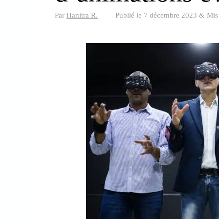
Par
Hanitra R.
Publié le
7 décembre 2023
&
Mis