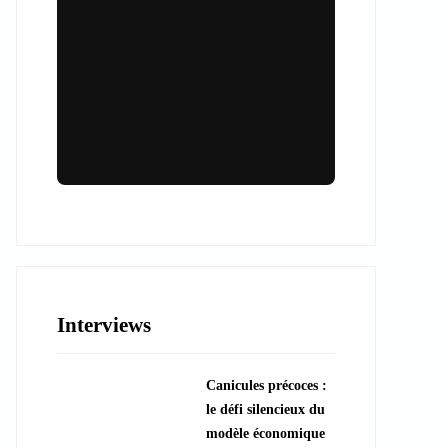
Lieux & animations pour des
événements inoubliables
Des espaces d'exception et des activités
uniques pour vos événements professionnels
ou particuliers.
Interviews
????️ Découvrir les lieux
Canicules précoces :
???? Explorer les animations
le défi silencieux du
modèle économique