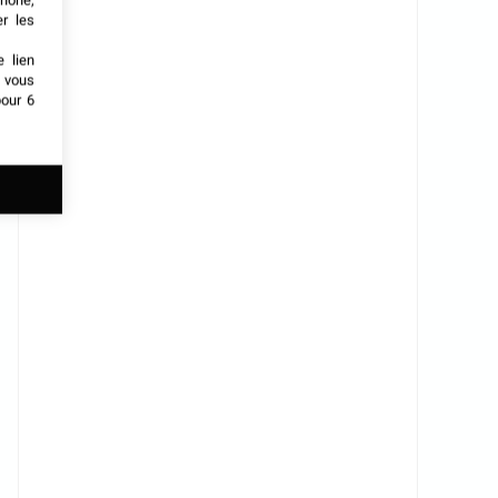
phone,
er les
e lien
t vous
our 6