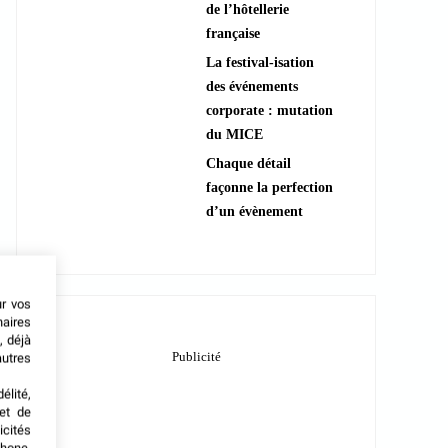
de l’hôtellerie
française
La festival-isation
des événements
corporate : mutation
du MICE
Chaque détail
façonne la perfection
d’un évènement
ur vos
naires
, déjà
autres
élité,
met de
icités