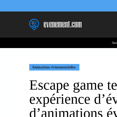
Aller
au
contenu
Ani
Animations événementielles
Escape game te
expérience d’év
d’animations é