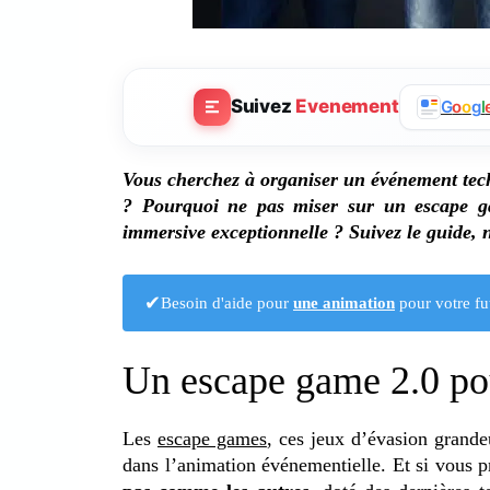
Suivez
Evenement
G
o
o
g
l
Vous cherchez à organiser un événement tec
? Pourquoi ne pas miser sur un escape ga
immersive exceptionnelle ? Suivez le guide, 
✔
Besoin d'aide pour
une animation
pour votre fu
Un escape game 2.0 po
Les
escape games
, ces jeux d’évasion grande
dans l’animation événementielle. Et si vous p