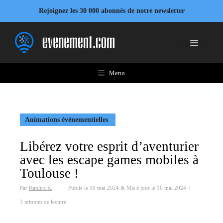
Aller
Rejoignez les 30 000 abonnés de notre newsletter
au
contenu
Menu
Menu
Animations événementielles
Libérez votre esprit d’aventurier
avec les escape games mobiles à
Toulouse !
Par
Hanitra R.
Publié le
10 mai 2024
&
Mis à jour le
10 mai 2024
|
3 minutes de lecture