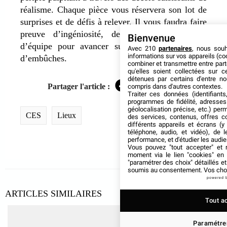
réalisme. Chaque pièce vous réservera son lot de
surprises et de défis à relever. Il vous faudra faire
preuve d’ingéniosité, de logique et d’esprit
Bienvenue
d’équipe pour avancer sur ces chemins semés
Avec 210
partenaires
, nous sou
informations sur vos appareils (coo
d’embûches.
combiner et transmettre entre par
qu'elles soient collectées sur 
détenues par certains d'entre no
Partager l'article :
compris dans d'autres contextes.
Facebook
Twitter
LinkedIn
Traiter ces données (identifiants
programmes de fidélité, adresses 
géolocalisation précise, etc.) per
CES
Lieux
des services, contenus, offres c
différents appareils et écrans (y
téléphone, audio, et vidéo), de l
performance, et d'étudier les audi
Vous pouvez "tout accepter" et r
moment via le lien "cookies" en
"paramétrer des choix" détaillés e
soumis au consentement. Vos choix
powered 
ARTICLES SIMILAIRES
Tout a
Paramétrer