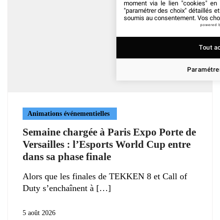
moment via le lien "cookies" en
"paramétrer des choix" détaillés e
soumis au consentement. Vos choix
powered 
Tout a
Paramétrer
Animations événementielles
Semaine chargée à Paris Expo Porte de
Versailles : l’Esports World Cup entre
dans sa phase finale
Alors que les finales de TEKKEN 8 et Call of
Duty s’enchaînent à
5 août 2026