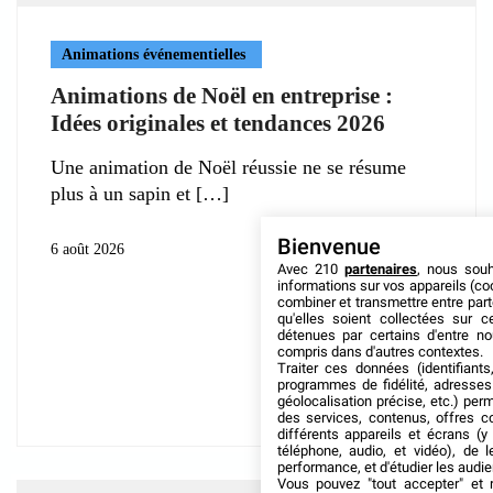
Animations événementielles
Animations de Noël en entreprise :
Idées originales et tendances 2026
Une animation de Noël réussie ne se résume
plus à un sapin et
Bienvenue
6 août 2026
Avec 210
partenaires
, nous sou
informations sur vos appareils (coo
combiner et transmettre entre par
qu'elles soient collectées sur 
détenues par certains d'entre no
compris dans d'autres contextes.
Traiter ces données (identifiants
programmes de fidélité, adresses 
géolocalisation précise, etc.) per
des services, contenus, offres c
différents appareils et écrans (y
téléphone, audio, et vidéo), de l
performance, et d'étudier les audi
Vous pouvez "tout accepter" et r