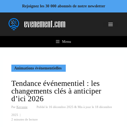
Aller
Rejoignez les 30 000 abonnés de notre newsletter
au
contenu
Menu
Menu
Animations événementielles
Tendance événementiel : les
changements clés à anticiper
d’ici 2026
Par
Kevunie
Publié le
16 décembre 2025
&
Mis à jour le
18 décembre
2025
|
2 minutes de lecture