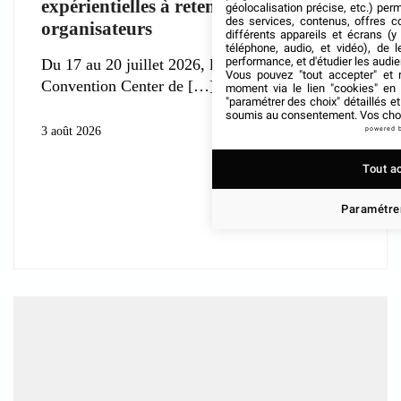
expérientielles à retenir pour les
géolocalisation précise, etc.) per
des services, contenus, offres c
organisateurs
différents appareils et écrans (y
téléphone, audio, et vidéo), de l
performance, et d'étudier les audi
Du 17 au 20 juillet 2026, le Jacob K. Javits
Vous pouvez "tout accepter" et r
Convention Center de
moment via le lien "cookies" en
"paramétrer des choix" détaillés e
soumis au consentement. Vos choix
3 août 2026
powered 
Tout a
Paramétrer