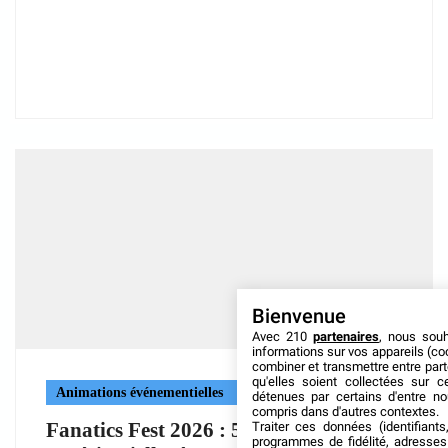
Bienvenue
Avec 210
partenaires
, nous sou
informations sur vos appareils (coo
combiner et transmettre entre par
qu'elles soient collectées sur 
Animations événementielles
détenues par certains d'entre no
compris dans d'autres contextes.
Fanatics Fest 2026 : 5 grandes leçons
Traiter ces données (identifiants
programmes de fidélité, adresses 