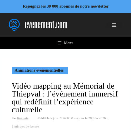
Aller
Rejoignez les 30 000 abonnés de notre newsletter
au
contenu
Menu
Menu
Animations événementielles
Vidéo mapping au Mémorial de
Thiepval : l’événement immersif
qui redéfinit l’expérience
culturelle
Par
Kevunie
Publié le
5 juin 2026
&
Mis à jour le
20 juin 2026
|
2 minutes de lecture