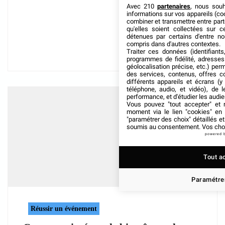
Avec 210
partenaires
, nous sou
informations sur vos appareils (coo
combiner et transmettre entre par
qu'elles soient collectées sur 
détenues par certains d'entre no
compris dans d'autres contextes.
Traiter ces données (identifiants
programmes de fidélité, adresses 
géolocalisation précise, etc.) per
des services, contenus, offres c
différents appareils et écrans (y
téléphone, audio, et vidéo), de l
performance, et d'étudier les audi
Vous pouvez "tout accepter" et r
moment via le lien "cookies" en
"paramétrer des choix" détaillés e
soumis au consentement. Vos choix
powered 
Tout a
Paramétrer
Réussir un événement