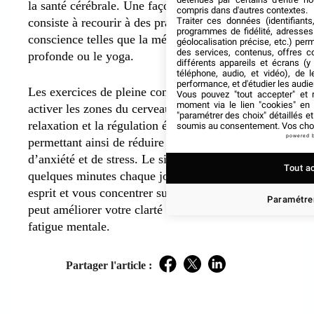
la santé cérébrale. Une façon de réduire le stress
compris dans d'autres contextes.
Traiter ces données (identifiants
consiste à recourir à des pratiques de pleine
programmes de fidélité, adresses 
conscience telles que la méditation, la respiration
géolocalisation précise, etc.) per
des services, contenus, offres c
profonde ou le yoga.
différents appareils et écrans (y
téléphone, audio, et vidéo), de l
performance, et d'étudier les audi
Les exercices de pleine conscience aident à
Vous pouvez "tout accepter" et r
moment via le lien "cookies" en
activer les zones du cerveau impliquées dans la
"paramétrer des choix" détaillés e
relaxation et la régulation émotionnelle, vous
soumis au consentement. Vos choix
powered 
permettant ainsi de réduire les sentiments
d’anxiété et de stress. Le simple fait de prendre
Tout a
quelques minutes chaque jour pour vider votre
esprit et vous concentrer sur le moment présent
Paramétrer
peut améliorer votre clarté mentale et réduire la
fatigue mentale.
Partager l'article :
Facebook
Twitter
LinkedIn