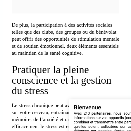
De plus, la participation à des activités sociales
telles que des clubs, des groupes ou du bénévolat
peut offrir des opportunités de stimulation mentale
et de soutien émotionnel, deux éléments essentiels
au maintien de la santé cognitive.
Pratiquer la pleine
conscience et la gestion
du stress
Le stress chronique peut avoir un impact négatif
Bienvenue
sur votre cerveau, entraînant des problèmes de
Avec 210
partenaires
, nous sou
informations sur vos appareils (coo
mémoire, de l’anxiété et un déclin cognitif. Gérer
combiner et transmettre entre par
efficacement le stress est essentiel au maintien de
qu'elles soient collectées sur 
détenues par certains d'entre no