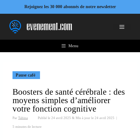
Aller
Rejoignez les 30 000 abonnés de notre newsletter
au
contenu
Menu
Menu
Pause café
Boosters de santé cérébrale : des
moyens simples d’améliorer
votre fonction cognitive
Par
Tahina
Publié le
24 avril 2025
&
Mis à jour le
24 avril 2025
|
5 minutes de lecture