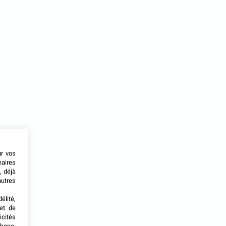
ur vos
naires
, déjà
autres
élité,
met de
icités