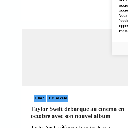
sur v
audio
audie
Vous 
"coo
oppo
mois.
Flash
Pause café
Taylor Swift débarque au cinéma en
octobre avec son nouvel album
Taylor Swift célébrera la sortie de son