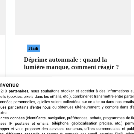
Flash
Déprime automnale : quand la
lumière manque, comment réagir ?
Voici six idées essentielles pour surmonter la
envenue
déprime automnale et retrouver le sourire.
 210
partenaires
, nous souhaitons stocker et accéder à des informations s
eils (cookies, pixels dans les emails, etc.), combiner et transmettre entre parte
onnées personnelles, qu'elles soient collectées sur ce site ou dans nos emails
ues par certains d'entre nous ou obtenues ultérieurement, y compris dans d'
23 octobre 2025
xtes.
er ces données (identifiants, navigation, préférences, achats, programmes de fid
ses IP, postales et emails, téléphone, géolocalisation précise, etc.) per
opper et vous proposer des services, contenus, offres commerciales et publ