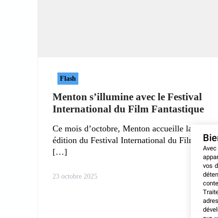
Flash
Menton s’illumine avec le Festival
International du Film Fantastique
Ce mois d’octobre, Menton accueille la 9ᵉ
Bi
édition du Festival International du Film
Avec
appar
vos d
déten
23 octobre 2025
conte
Trait
adres
dével