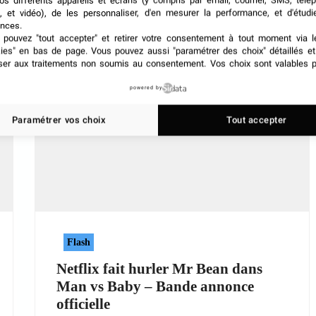
os différents appareils et écrans (y compris par email, courrier, SMS, télé
, et vidéo), de les personnaliser, d'en mesurer la performance, et d'étudi
nces.
pouvez "tout accepter" et retirer votre consentement à tout moment via l
kies" en bas de page
. Vous pouvez aussi "paramétrer des choix" détaillés e
ser aux traitements non soumis au consentement. Vos choix sont valables p
powered by
Paramétrer vos choix
Tout accepter
Flash
Netflix fait hurler Mr Bean dans
Man vs Baby – Bande annonce
officielle