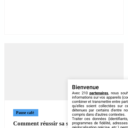
Bienvenue
Avec 210
partenaires
, nous sou
informations sur vos appareils (coo
combiner et transmettre entre par
qu'elles soient collectées sur 
détenues par certains d'entre no
Pause café
compris dans d'autres contextes.
Traiter ces données (identifiants
Comment réussir sa signalétique
programmes de fidélité, adresses 
géolocalisation précise, etc.) per