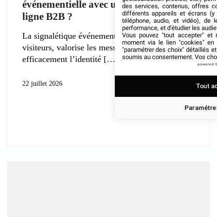
événementielle avec une imprimerie en
des services, contenus, offres c
différents appareils et écrans (y
ligne B2B ?
téléphone, audio, et vidéo), de l
performance, et d'étudier les audi
La signalétique événementielle guide les
Vous pouvez "tout accepter" et r
moment via le lien "cookies" en
visiteurs, valorise les messages et soutient
"paramétrer des choix" détaillés e
soumis au consentement. Vos choix
efficacement l’identité
powered 
22 juillet 2026
Tout a
Paramétrer