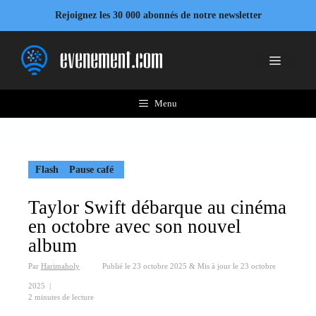
Aller
Rejoignez les 30 000 abonnés de notre newsletter
au
contenu
Menu
Menu
Flash
Pause café
Taylor Swift débarque au cinéma
en octobre avec son nouvel
album
Par
Harimaholy
Publié le
23 octobre 2025
&
Mis à jour le
23 octobre
2025
|
2 minutes de lecture